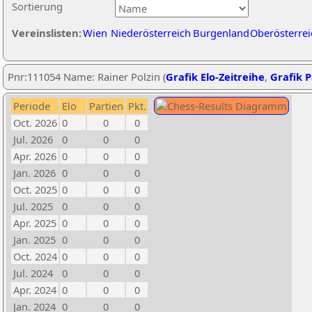
Sortierung
Vereinslisten:
Wien
Niederösterreich
Burgenland
Oberösterrei
Pnr:111054 Name: Rainer Polzin (
Grafik Elo-Zeitreihe
,
Grafik P
Periode
Elo
Partien
Pkt.
Oct. 2026
0
0
0
Jul. 2026
0
0
0
Apr. 2026
0
0
0
Jan. 2026
0
0
0
Oct. 2025
0
0
0
Jul. 2025
0
0
0
Apr. 2025
0
0
0
Jan. 2025
0
0
0
Oct. 2024
0
0
0
Jul. 2024
0
0
0
Apr. 2024
0
0
0
Jan. 2024
0
0
0