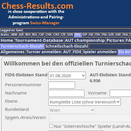
Logged on: Gast
Arabic
ARM
AZE
BIH
BUL
CAT
CHN
CRO
CZE
DEN
ENG
ESP
FAI
FIN
FRA
GER
GRE
INA
I
Home
Tournament-Database
AUT championship
Pictures
F
Turnierschach-Elozahl
Schnellschach-Elozahl
Allgemeines
Turnier anmelden: AUT
FIDE
Spieler anmelden
Elo AU
Willkommen bei den offiziellen Turnierscha
FIDE-Elolisten Stand
AUT-Elolisten Stand
6.936
Personennummer
Nachname
Vorname
Ebene
Bundesland
Spgem./Kreis/Verein
Nur "österreichische" Spieler (Land=A