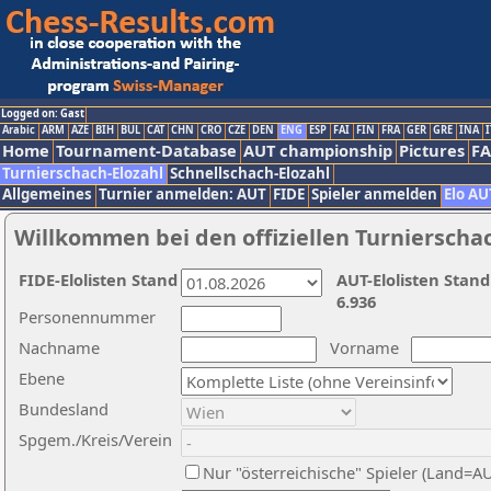
Logged on: Gast
Arabic
ARM
AZE
BIH
BUL
CAT
CHN
CRO
CZE
DEN
ENG
ESP
FAI
FIN
FRA
GER
GRE
INA
I
Home
Tournament-Database
AUT championship
Pictures
F
Turnierschach-Elozahl
Schnellschach-Elozahl
Allgemeines
Turnier anmelden: AUT
FIDE
Spieler anmelden
Elo AU
Willkommen bei den offiziellen Turnierscha
FIDE-Elolisten Stand
AUT-Elolisten Stand
6.936
Personennummer
Nachname
Vorname
Ebene
Bundesland
Spgem./Kreis/Verein
Nur "österreichische" Spieler (Land=A