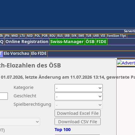
Servert
TA
JPN
MKD
LTU
NED
POL
POR
ROU
RUS
SRB
SVK
SWE
TUR
UKR
VIE
FontSize:11pt
AQ
Online Registration
Swiss-Manager
ÖSB
FIDE
T
Elo Vorschau
Elo FIDE
ch-Elozahlen des ÖSB
 01.07.2026, letzte Änderung am 11.07.2026 13:14, gewertete P
Kategorie
Geschlecht
Spielberechtigung
Top 100
UT)