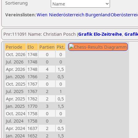
Sortierung
Vereinslisten:
Wien
Niederösterreich
Burgenland
Oberösterrei
Pnr:111091 Name: Christian Posch (
Grafik Elo-Zeitreihe
,
Grafik
Periode
Elo
Partien
Pkt.
Oct. 2026
1748
0
0
Jul. 2026
1748
0
0
Apr. 2026
1748
4
1,5
Jan. 2026
1766
2
0,5
Oct. 2025
1767
0
0
Jul. 2025
1767
2
1
Apr. 2025
1762
2
0,5
Jan. 2025
1770
3
1,5
Oct. 2024
1758
0
0
Jul. 2024
1758
0
0
Apr. 2024
1637
2
0,5
Jan. 2024
1652
2
1,5