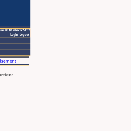
ime 08.08.2026 17:51:32
Login
Logout
artien: