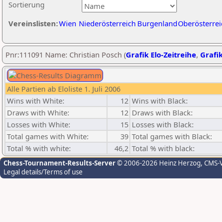
Sortierung
Vereinslisten:
Wien
Niederösterreich
Burgenland
Oberösterrei
Pnr:111091 Name: Christian Posch (
Grafik Elo-Zeitreihe
,
Grafik
Alle Partien ab Eloliste 1. Juli 2006
Wins with White:
12
Wins with Black:
Draws with White:
12
Draws with Black:
Losses with White:
15
Losses with Black:
Total games with White:
39
Total games with Black:
Total % with white:
46,2
Total % with black:
Chess-Tournament-Results-Server
© 2006-2026 Heinz Herzog
, CMS-
Legal details/Terms of use