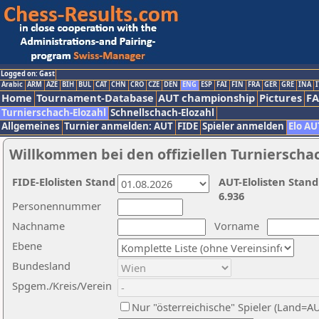
Logged on: Gast
Arabic
ARM
AZE
BIH
BUL
CAT
CHN
CRO
CZE
DEN
ENG
ESP
FAI
FIN
FRA
GER
GRE
INA
I
Home
Tournament-Database
AUT championship
Pictures
F
Turnierschach-Elozahl
Schnellschach-Elozahl
Allgemeines
Turnier anmelden: AUT
FIDE
Spieler anmelden
Elo AU
Willkommen bei den offiziellen Turnierscha
FIDE-Elolisten Stand
AUT-Elolisten Stand
6.936
Personennummer
Nachname
Vorname
Ebene
Bundesland
Spgem./Kreis/Verein
Nur "österreichische" Spieler (Land=A