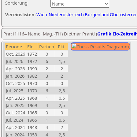
Sortierung
Vereinslisten:
Wien
Niederösterreich
Burgenland
Oberösterrei
Pnr:111164 Name: Mag. (FH) Dietmar Prantl (
Grafik Elo-Zeitrei
Periode
Elo
Partien
Pkt.
Oct. 2026
1972
0
0
Jul. 2026
1972
6
1,5
Apr. 2026
1999
2
2
Jan. 2026
1982
3
2
Oct. 2025
1970
0
0
Jul. 2025
1970
6
2,5
Apr. 2025
1968
1
0,5
Jan. 2025
1969
4
2,5
Oct. 2024
1965
0
0
Jul. 2024
1965
1
0,5
Apr. 2024
1948
4
2
Jan. 2024
1953
4
2,5