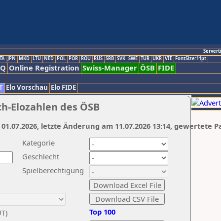
Servert
TA
JPN
MKD
LTU
NED
POL
POR
ROU
RUS
SRB
SVK
SWE
TUR
UKR
VIE
FontSize:11pt
AQ
Online Registration
Swiss-Manager
ÖSB
FIDE
T
Elo Vorschau
Elo FIDE
ch-Elozahlen des ÖSB
 01.07.2026, letzte Änderung am 11.07.2026 13:14, gewertete P
Kategorie
Geschlecht
Spielberechtigung
Top 100
UT)