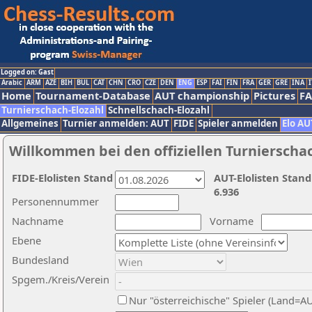
Logged on: Gast
Arabic
ARM
AZE
BIH
BUL
CAT
CHN
CRO
CZE
DEN
ENG
ESP
FAI
FIN
FRA
GER
GRE
INA
I
Home
Tournament-Database
AUT championship
Pictures
F
Turnierschach-Elozahl
Schnellschach-Elozahl
Allgemeines
Turnier anmelden: AUT
FIDE
Spieler anmelden
Elo AU
Willkommen bei den offiziellen Turnierscha
FIDE-Elolisten Stand
AUT-Elolisten Stand
6.936
Personennummer
Nachname
Vorname
Ebene
Bundesland
Spgem./Kreis/Verein
Nur "österreichische" Spieler (Land=A