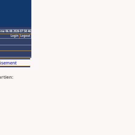
ime 06.08.2026 07:58:46
Login
Logout
artien: