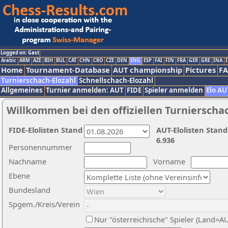
Logged on: Gast
Arabic
ARM
AZE
BIH
BUL
CAT
CHN
CRO
CZE
DEN
ENG
ESP
FAI
FIN
FRA
GER
GRE
INA
I
Home
Tournament-Database
AUT championship
Pictures
F
Turnierschach-Elozahl
Schnellschach-Elozahl
Allgemeines
Turnier anmelden: AUT
FIDE
Spieler anmelden
Elo AU
Willkommen bei den offiziellen Turnierscha
FIDE-Elolisten Stand
AUT-Elolisten Stand
6.936
Personennummer
Nachname
Vorname
Ebene
Bundesland
Spgem./Kreis/Verein
Nur "österreichische" Spieler (Land=A