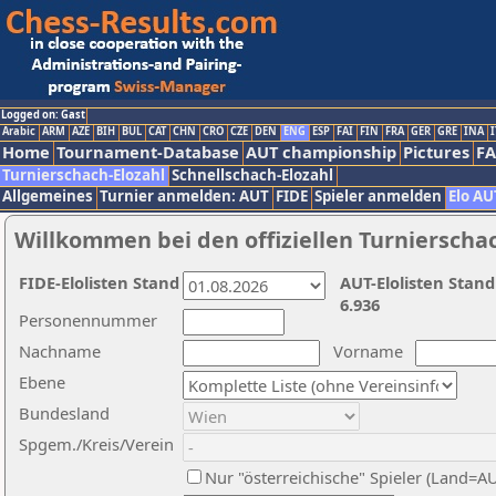
Logged on: Gast
Arabic
ARM
AZE
BIH
BUL
CAT
CHN
CRO
CZE
DEN
ENG
ESP
FAI
FIN
FRA
GER
GRE
INA
I
Home
Tournament-Database
AUT championship
Pictures
F
Turnierschach-Elozahl
Schnellschach-Elozahl
Allgemeines
Turnier anmelden: AUT
FIDE
Spieler anmelden
Elo AU
Willkommen bei den offiziellen Turnierscha
FIDE-Elolisten Stand
AUT-Elolisten Stand
6.936
Personennummer
Nachname
Vorname
Ebene
Bundesland
Spgem./Kreis/Verein
Nur "österreichische" Spieler (Land=A