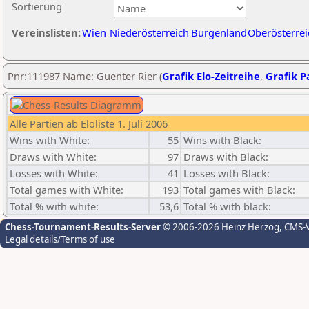
Sortierung
Vereinslisten:
Wien
Niederösterreich
Burgenland
Oberösterrei
Pnr:111987 Name: Guenter Rier (
Grafik Elo-Zeitreihe
,
Grafik Pa
Alle Partien ab Eloliste 1. Juli 2006
Wins with White:
55
Wins with Black:
Draws with White:
97
Draws with Black:
Losses with White:
41
Losses with Black:
Total games with White:
193
Total games with Black:
Total % with white:
53,6
Total % with black:
Chess-Tournament-Results-Server
© 2006-2026 Heinz Herzog
, CMS-
Legal details/Terms of use