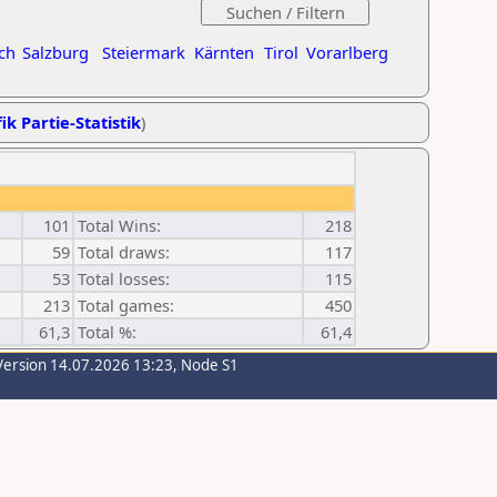
ch
Salzburg
Steiermark
Kärnten
Tirol
Vorarlberg
ik Partie-Statistik
)
101
Total Wins:
218
59
Total draws:
117
53
Total losses:
115
213
Total games:
450
61,3
Total %:
61,4
Version 14.07.2026 13:23, Node S1