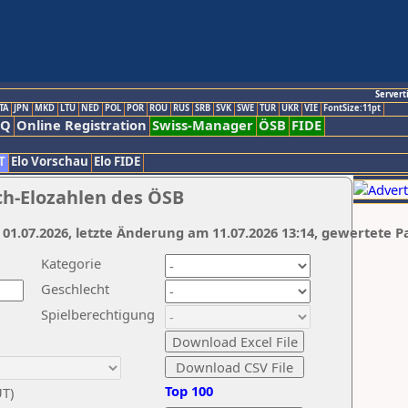
Servert
TA
JPN
MKD
LTU
NED
POL
POR
ROU
RUS
SRB
SVK
SWE
TUR
UKR
VIE
FontSize:11pt
AQ
Online Registration
Swiss-Manager
ÖSB
FIDE
T
Elo Vorschau
Elo FIDE
ch-Elozahlen des ÖSB
 01.07.2026, letzte Änderung am 11.07.2026 13:14, gewertete P
Kategorie
Geschlecht
Spielberechtigung
Top 100
UT)