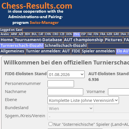
Logged on: Gast
Arabic
ARM
AZE
BIH
BUL
CAT
CHN
CRO
CZE
DEN
ENG
ESP
FAI
FIN
FRA
GER
GRE
INA
I
Home
Tournament-Database
AUT championship
Pictures
F
Turnierschach-Elozahl
Schnellschach-Elozahl
Allgemeines
Turnier anmelden: AUT
FIDE
Spieler anmelden
Elo AU
Willkommen bei den offiziellen Turnierscha
FIDE-Elolisten Stand
AUT-Elolisten Stand
6.936
Personennummer
Nachname
Vorname
Ebene
Bundesland
Spgem./Kreis/Verein
Nur "österreichische" Spieler (Land=A