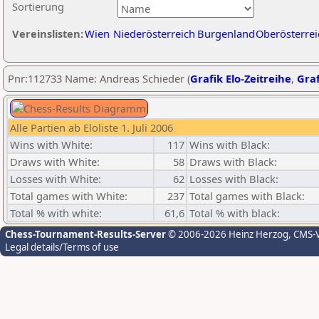
Sortierung
Vereinslisten:
Wien
Niederösterreich
Burgenland
Oberösterrei
Pnr:112733 Name: Andreas Schieder (
Grafik Elo-Zeitreihe
,
Graf
Alle Partien ab Eloliste 1. Juli 2006
Wins with White:
117
Wins with Black:
Draws with White:
58
Draws with Black:
Losses with White:
62
Losses with Black:
Total games with White:
237
Total games with Black:
Total % with white:
61,6
Total % with black:
Chess-Tournament-Results-Server
© 2006-2026 Heinz Herzog
, CMS-
Legal details/Terms of use