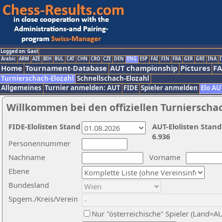
Logged on: Gast
Arabic
ARM
AZE
BIH
BUL
CAT
CHN
CRO
CZE
DEN
ENG
ESP
FAI
FIN
FRA
GER
GRE
INA
I
Home
Tournament-Database
AUT championship
Pictures
F
Turnierschach-Elozahl
Schnellschach-Elozahl
Allgemeines
Turnier anmelden: AUT
FIDE
Spieler anmelden
Elo AU
Willkommen bei den offiziellen Turnierscha
FIDE-Elolisten Stand
AUT-Elolisten Stand
6.936
Personennummer
Nachname
Vorname
Ebene
Bundesland
Spgem./Kreis/Verein
Nur "österreichische" Spieler (Land=A