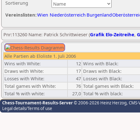
Sortierung
Vereinslisten:
Wien
Niederösterreich
Burgenland
Oberösterrei
Pnr:113260 Name: Patrick Schrittwieser (
Grafik Elo-Zeitreihe
,
G
Alle Partien ab Eloliste 1. Juli 2006
Wins with White:
12
Wins with Black:
Draws with White:
17
Draws with Black:
Losses with White:
47
Losses with Black:
Total games with White:
76
Total games with Black:
Total % with white:
27,0
Total % with black:
Chess-Tournament-Results-Server
© 2006-2026 Heinz Herzog
, CMS-
Legal details/Terms of use