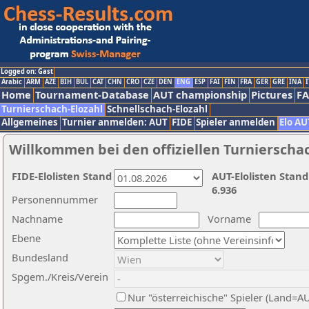
Logged on: Gast
Arabic
ARM
AZE
BIH
BUL
CAT
CHN
CRO
CZE
DEN
ENG
ESP
FAI
FIN
FRA
GER
GRE
INA
I
Home
Tournament-Database
AUT championship
Pictures
F
Turnierschach-Elozahl
Schnellschach-Elozahl
Allgemeines
Turnier anmelden: AUT
FIDE
Spieler anmelden
Elo AU
Willkommen bei den offiziellen Turnierscha
FIDE-Elolisten Stand
AUT-Elolisten Stand
6.936
Personennummer
Nachname
Vorname
Ebene
Bundesland
Spgem./Kreis/Verein
Nur "österreichische" Spieler (Land=A