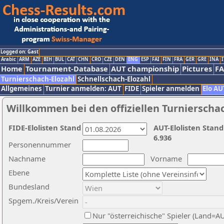
Logged on: Gast
Arabic
ARM
AZE
BIH
BUL
CAT
CHN
CRO
CZE
DEN
ENG
ESP
FAI
FIN
FRA
GER
GRE
INA
I
Home
Tournament-Database
AUT championship
Pictures
F
Turnierschach-Elozahl
Schnellschach-Elozahl
Allgemeines
Turnier anmelden: AUT
FIDE
Spieler anmelden
Elo AU
Willkommen bei den offiziellen Turnierscha
FIDE-Elolisten Stand
AUT-Elolisten Stand
6.936
Personennummer
Nachname
Vorname
Ebene
Bundesland
Spgem./Kreis/Verein
Nur "österreichische" Spieler (Land=A