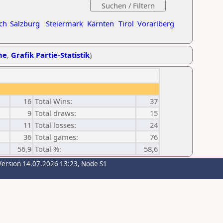
ch
Salzburg
Steiermark
Kärnten
Tirol
Vorarlberg
he
,
Grafik Partie-Statistik
)
16
Total Wins:
37
9
Total draws:
15
11
Total losses:
24
36
Total games:
76
56,9
Total %:
58,6
Version 14.07.2026 13:23, Node S1