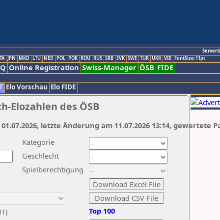
Servert
TA
JPN
MKD
LTU
NED
POL
POR
ROU
RUS
SRB
SVK
SWE
TUR
UKR
VIE
FontSize:11pt
AQ
Online Registration
Swiss-Manager
ÖSB
FIDE
T
Elo Vorschau
Elo FIDE
ch-Elozahlen des ÖSB
 01.07.2026, letzte Änderung am 11.07.2026 13:14, gewertete P
Kategorie
Geschlecht
Spielberechtigung
Top 100
UT)