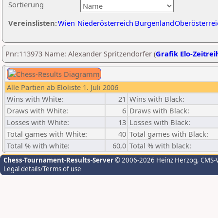
Sortierung
Vereinslisten:
Wien
Niederösterreich
Burgenland
Oberösterrei
Pnr:113973 Name: Alexander Spritzendorfer (
Grafik Elo-Zeitrei
Alle Partien ab Eloliste 1. Juli 2006
Wins with White:
21
Wins with Black:
Draws with White:
6
Draws with Black:
Losses with White:
13
Losses with Black:
Total games with White:
40
Total games with Black:
Total % with white:
60,0
Total % with black:
Chess-Tournament-Results-Server
© 2006-2026 Heinz Herzog
, CMS-
Legal details/Terms of use