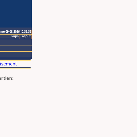
ime 09.08.2026 10:36:36
Login
Logout
artien: