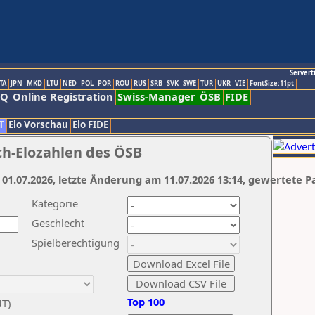
Servert
TA
JPN
MKD
LTU
NED
POL
POR
ROU
RUS
SRB
SVK
SWE
TUR
UKR
VIE
FontSize:11pt
AQ
Online Registration
Swiss-Manager
ÖSB
FIDE
T
Elo Vorschau
Elo FIDE
ch-Elozahlen des ÖSB
 01.07.2026, letzte Änderung am 11.07.2026 13:14, gewertete P
Kategorie
Geschlecht
Spielberechtigung
Top 100
UT)