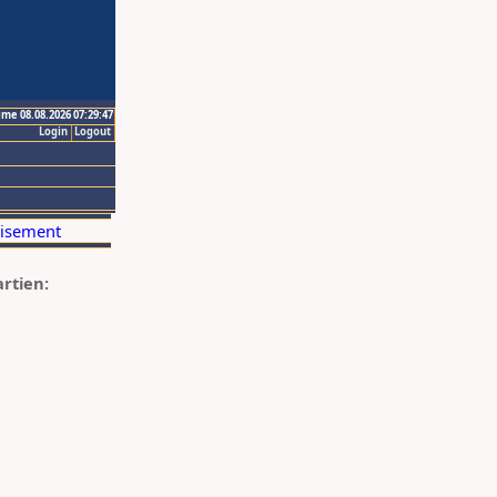
ime 08.08.2026 07:29:47
Login
Logout
artien: