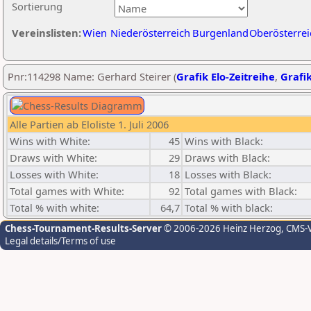
Sortierung
Vereinslisten:
Wien
Niederösterreich
Burgenland
Oberösterrei
Pnr:114298 Name: Gerhard Steirer (
Grafik Elo-Zeitreihe
,
Grafik
Alle Partien ab Eloliste 1. Juli 2006
Wins with White:
45
Wins with Black:
Draws with White:
29
Draws with Black:
Losses with White:
18
Losses with Black:
Total games with White:
92
Total games with Black:
Total % with white:
64,7
Total % with black:
Chess-Tournament-Results-Server
© 2006-2026 Heinz Herzog
, CMS-
Legal details/Terms of use