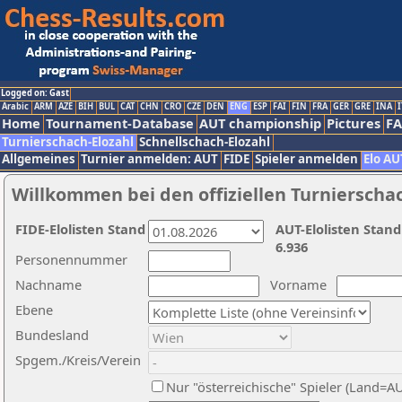
Logged on: Gast
Arabic
ARM
AZE
BIH
BUL
CAT
CHN
CRO
CZE
DEN
ENG
ESP
FAI
FIN
FRA
GER
GRE
INA
I
Home
Tournament-Database
AUT championship
Pictures
F
Turnierschach-Elozahl
Schnellschach-Elozahl
Allgemeines
Turnier anmelden: AUT
FIDE
Spieler anmelden
Elo AU
Willkommen bei den offiziellen Turnierscha
FIDE-Elolisten Stand
AUT-Elolisten Stand
6.936
Personennummer
Nachname
Vorname
Ebene
Bundesland
Spgem./Kreis/Verein
Nur "österreichische" Spieler (Land=A