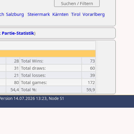
ch
Salzburg
Steiermark
Kärnten
Tirol
Vorarlberg
 Partie-Statistik
)
28
Total Wins:
73
31
Total draws:
60
21
Total losses:
39
80
Total games:
172
54,4
Total %:
59,9
Version 14.07.2026 13:23, Node S1