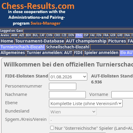
Logged on: Gast
Arabic
ARM
AZE
BIH
BUL
CAT
CHN
CRO
CZE
DEN
ENG
ESP
FAI
FIN
FRA
GER
GRE
INA
I
Home
Tournament-Database
AUT championship
Pictures
F
Turnierschach-Elozahl
Schnellschach-Elozahl
Allgemeines
Turnier anmelden: AUT
FIDE
Spieler anmelden
Elo AU
Willkommen bei den offiziellen Turnierscha
FIDE-Elolisten Stand
AUT-Elolisten Stand
6.936
Personennummer
Nachname
Vorname
Ebene
Bundesland
Spgem./Kreis/Verein
Nur "österreichische" Spieler (Land=A