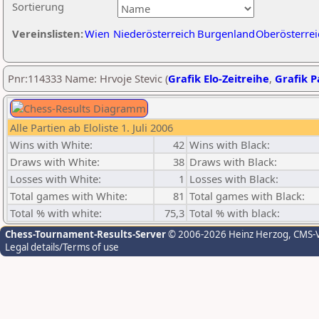
Sortierung
Vereinslisten:
Wien
Niederösterreich
Burgenland
Oberösterrei
Pnr:114333 Name: Hrvoje Stevic (
Grafik Elo-Zeitreihe
,
Grafik Pa
Alle Partien ab Eloliste 1. Juli 2006
Wins with White:
42
Wins with Black:
Draws with White:
38
Draws with Black:
Losses with White:
1
Losses with Black:
Total games with White:
81
Total games with Black:
Total % with white:
75,3
Total % with black:
Chess-Tournament-Results-Server
© 2006-2026 Heinz Herzog
, CMS-
Legal details/Terms of use