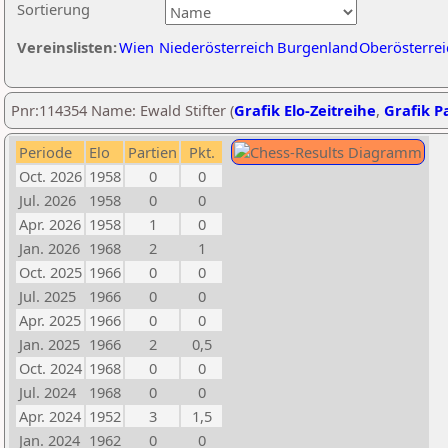
Sortierung
Vereinslisten:
Wien
Niederösterreich
Burgenland
Oberösterrei
Pnr:114354 Name: Ewald Stifter (
Grafik Elo-Zeitreihe
,
Grafik Pa
Periode
Elo
Partien
Pkt.
Oct. 2026
1958
0
0
Jul. 2026
1958
0
0
Apr. 2026
1958
1
0
Jan. 2026
1968
2
1
Oct. 2025
1966
0
0
Jul. 2025
1966
0
0
Apr. 2025
1966
0
0
Jan. 2025
1966
2
0,5
Oct. 2024
1968
0
0
Jul. 2024
1968
0
0
Apr. 2024
1952
3
1,5
Jan. 2024
1962
0
0