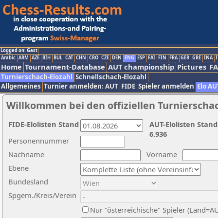
Logged on: Gast
Arabic
ARM
AZE
BIH
BUL
CAT
CHN
CRO
CZE
DEN
ENG
ESP
FAI
FIN
FRA
GER
GRE
INA
I
Home
Tournament-Database
AUT championship
Pictures
F
Turnierschach-Elozahl
Schnellschach-Elozahl
Allgemeines
Turnier anmelden: AUT
FIDE
Spieler anmelden
Elo AU
Willkommen bei den offiziellen Turnierscha
FIDE-Elolisten Stand
AUT-Elolisten Stand
6.936
Personennummer
Nachname
Vorname
Ebene
Bundesland
Spgem./Kreis/Verein
Nur "österreichische" Spieler (Land=A