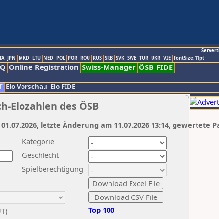
Servert
TA
JPN
MKD
LTU
NED
POL
POR
ROU
RUS
SRB
SVK
SWE
TUR
UKR
VIE
FontSize:11pt
AQ
Online Registration
Swiss-Manager
ÖSB
FIDE
T
Elo Vorschau
Elo FIDE
ch-Elozahlen des ÖSB
 01.07.2026, letzte Änderung am 11.07.2026 13:14, gewertete P
Kategorie
Geschlecht
Spielberechtigung
Top 100
UT)