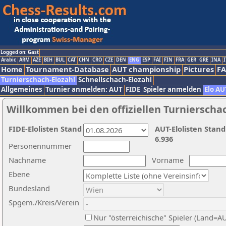
Logged on: Gast
Arabic
ARM
AZE
BIH
BUL
CAT
CHN
CRO
CZE
DEN
ENG
ESP
FAI
FIN
FRA
GER
GRE
INA
I
Home
Tournament-Database
AUT championship
Pictures
F
Turnierschach-Elozahl
Schnellschach-Elozahl
Allgemeines
Turnier anmelden: AUT
FIDE
Spieler anmelden
Elo AU
Willkommen bei den offiziellen Turnierscha
FIDE-Elolisten Stand
AUT-Elolisten Stand
6.936
Personennummer
Nachname
Vorname
Ebene
Bundesland
Spgem./Kreis/Verein
Nur "österreichische" Spieler (Land=A