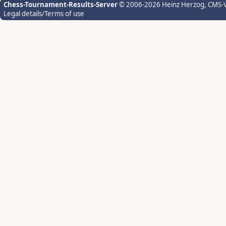
Chess-Tournament-Results-Server
© 2006-2026 Heinz Herzog
, CMS-
Legal details/Terms of use