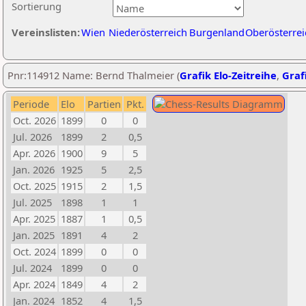
Sortierung
Vereinslisten:
Wien
Niederösterreich
Burgenland
Oberösterrei
Pnr:114912 Name: Bernd Thalmeier (
Grafik Elo-Zeitreihe
,
Grafi
Periode
Elo
Partien
Pkt.
Oct. 2026
1899
0
0
Jul. 2026
1899
2
0,5
Apr. 2026
1900
9
5
Jan. 2026
1925
5
2,5
Oct. 2025
1915
2
1,5
Jul. 2025
1898
1
1
Apr. 2025
1887
1
0,5
Jan. 2025
1891
4
2
Oct. 2024
1899
0
0
Jul. 2024
1899
0
0
Apr. 2024
1849
4
2
Jan. 2024
1852
4
1,5