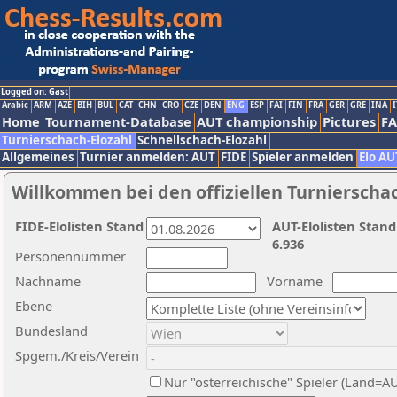
Logged on: Gast
Arabic
ARM
AZE
BIH
BUL
CAT
CHN
CRO
CZE
DEN
ENG
ESP
FAI
FIN
FRA
GER
GRE
INA
I
Home
Tournament-Database
AUT championship
Pictures
F
Turnierschach-Elozahl
Schnellschach-Elozahl
Allgemeines
Turnier anmelden: AUT
FIDE
Spieler anmelden
Elo AU
Willkommen bei den offiziellen Turnierscha
FIDE-Elolisten Stand
AUT-Elolisten Stand
6.936
Personennummer
Nachname
Vorname
Ebene
Bundesland
Spgem./Kreis/Verein
Nur "österreichische" Spieler (Land=A