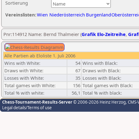
Sortierung
Vereinslisten:
Wien
Niederösterreich
Burgenland
Oberösterrei
Pnr:114912 Name: Bernd Thalmeier (
Grafik Elo-Zeitreihe
,
Grafi
Alle Partien ab Eloliste 1. Juli 2006
Wins with White:
54
Wins with Black:
Draws with White:
67
Draws with Black:
Losses with White:
35
Losses with Black:
Total games with White:
156
Total games with Black:
Total % with white:
56,1
Total % with black:
Chess-Tournament-Results-Server
© 2006-2026 Heinz Herzog
, CMS-
Legal details/Terms of use