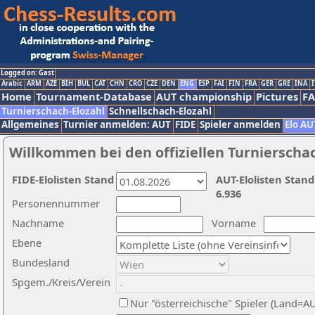
Logged on: Gast
Arabic
ARM
AZE
BIH
BUL
CAT
CHN
CRO
CZE
DEN
ENG
ESP
FAI
FIN
FRA
GER
GRE
INA
I
Home
Tournament-Database
AUT championship
Pictures
F
Turnierschach-Elozahl
Schnellschach-Elozahl
Allgemeines
Turnier anmelden: AUT
FIDE
Spieler anmelden
Elo AU
Willkommen bei den offiziellen Turnierscha
FIDE-Elolisten Stand
AUT-Elolisten Stand
6.936
Personennummer
Nachname
Vorname
Ebene
Bundesland
Spgem./Kreis/Verein
Nur "österreichische" Spieler (Land=A