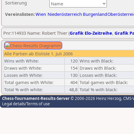
Sortierung
Vereinslisten:
Wien
Niederösterreich
Burgenland
Oberösterrei
Pnr:114933 Name: Robert Thier (
Grafik Elo-Zeitreihe
,
Grafik Pa
Alle Partien ab Eloliste 1. Juli 2006
Wins with White:
120
Wins with Black:
Draws with White:
154
Draws with Black:
Losses with White:
130
Losses with Black:
Total games with White:
404
Total games with Black:
Total % with white:
48,8
Total % with black:
Chess-Tournament-Results-Server
© 2006-2026 Heinz Herzog
, CMS-
Legal details/Terms of use