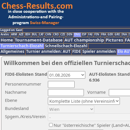
Logged on: Gast
Arabic
ARM
AZE
BIH
BUL
CAT
CHN
CRO
CZE
DEN
ENG
ESP
FAI
FIN
FRA
GER
GRE
INA
I
Home
Tournament-Database
AUT championship
Pictures
F
Turnierschach-Elozahl
Schnellschach-Elozahl
Allgemeines
Turnier anmelden: AUT
FIDE
Spieler anmelden
Elo AU
Willkommen bei den offiziellen Turnierscha
FIDE-Elolisten Stand
AUT-Elolisten Stand
6.936
Personennummer
Nachname
Vorname
Ebene
Bundesland
Spgem./Kreis/Verein
Nur "österreichische" Spieler (Land=A