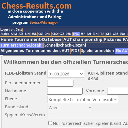
Logged on: Gast
Arabic
ARM
AZE
BIH
BUL
CAT
CHN
CRO
CZE
DEN
ENG
ESP
FAI
FIN
FRA
GER
GRE
INA
I
Home
Tournament-Database
AUT championship
Pictures
F
Turnierschach-Elozahl
Schnellschach-Elozahl
Allgemeines
Turnier anmelden: AUT
FIDE
Spieler anmelden
Elo AU
Willkommen bei den offiziellen Turnierscha
FIDE-Elolisten Stand
AUT-Elolisten Stand
6.936
Personennummer
Nachname
Vorname
Ebene
Bundesland
Spgem./Kreis/Verein
Nur "österreichische" Spieler (Land=A