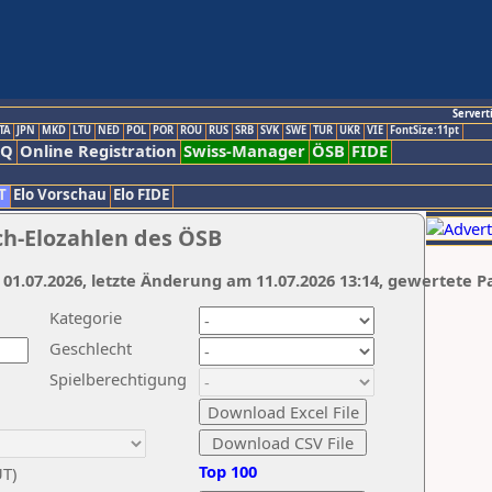
Servert
TA
JPN
MKD
LTU
NED
POL
POR
ROU
RUS
SRB
SVK
SWE
TUR
UKR
VIE
FontSize:11pt
AQ
Online Registration
Swiss-Manager
ÖSB
FIDE
T
Elo Vorschau
Elo FIDE
ch-Elozahlen des ÖSB
 01.07.2026, letzte Änderung am 11.07.2026 13:14, gewertete P
Kategorie
Geschlecht
Spielberechtigung
Top 100
UT)