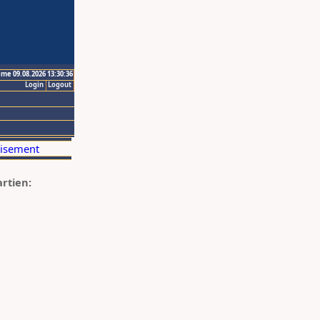
ime 09.08.2026 13:30:36
Login
Logout
artien: