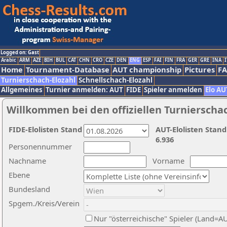
Logged on: Gast
Arabic
ARM
AZE
BIH
BUL
CAT
CHN
CRO
CZE
DEN
ENG
ESP
FAI
FIN
FRA
GER
GRE
INA
I
Home
Tournament-Database
AUT championship
Pictures
F
Turnierschach-Elozahl
Schnellschach-Elozahl
Allgemeines
Turnier anmelden: AUT
FIDE
Spieler anmelden
Elo AU
Willkommen bei den offiziellen Turnierscha
FIDE-Elolisten Stand
AUT-Elolisten Stand
6.936
Personennummer
Nachname
Vorname
Ebene
Bundesland
Spgem./Kreis/Verein
Nur "österreichische" Spieler (Land=A