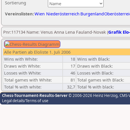
Sortierung
Vereinslisten:
Wien
Niederösterreich
Burgenland
Oberösterrei
Pnr:117134 Name: Venus Anna Lena Fauland-Novak (
Grafik Elo
Alle Partien ab Eloliste 1. Juli 2006
Wins with White:
18
Wins with Black:
Draws with White:
17
Draws with Black:
Losses with White:
46
Losses with Black:
Total games with White:
81
Total games with Black:
Total % with white:
32,7
Total % with black:
Chess-Tournament-Results-Server
© 2006-2026 Heinz Herzog
, CMS-
Legal details/Terms of use