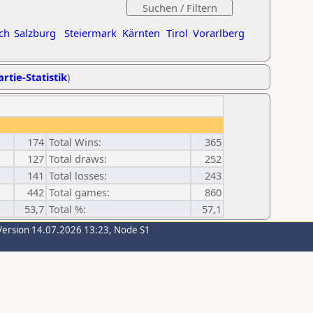
ch
Salzburg
Steiermark
Kärnten
Tirol
Vorarlberg
rtie-Statistik
)
174
Total Wins:
365
127
Total draws:
252
141
Total losses:
243
442
Total games:
860
53,7
Total %:
57,1
Version 14.07.2026 13:23, Node S1