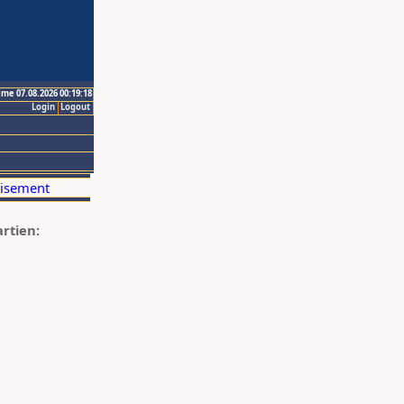
ime 07.08.2026 00:19:18
Login
Logout
artien: