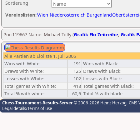
Sortierung
Vereinslisten:
Wien
Niederösterreich
Burgenland
Oberösterrei
Pnr:119667 Name: Michael Tölly (
Grafik Elo-Zeitreihe
,
Grafik Pa
Alle Partien ab Eloliste 1. Juli 2006
Wins with White:
191
Wins with Black:
Draws with White:
125
Draws with Black:
Losses with White:
102
Losses with Black:
Total games with White:
418
Total games with Black:
Total % with white:
60,6
Total % with black:
Chess-Tournament-Results-Server
© 2006-2026 Heinz Herzog
, CMS-
Legal details/Terms of use