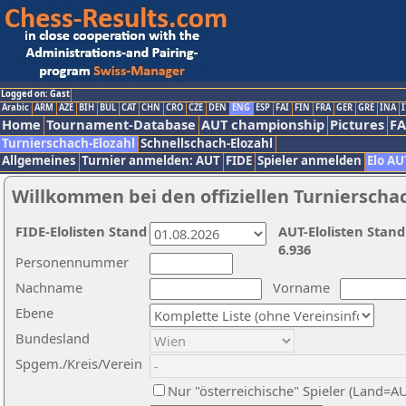
Logged on: Gast
Arabic
ARM
AZE
BIH
BUL
CAT
CHN
CRO
CZE
DEN
ENG
ESP
FAI
FIN
FRA
GER
GRE
INA
I
Home
Tournament-Database
AUT championship
Pictures
F
Turnierschach-Elozahl
Schnellschach-Elozahl
Allgemeines
Turnier anmelden: AUT
FIDE
Spieler anmelden
Elo AU
Willkommen bei den offiziellen Turnierscha
FIDE-Elolisten Stand
AUT-Elolisten Stand
6.936
Personennummer
Nachname
Vorname
Ebene
Bundesland
Spgem./Kreis/Verein
Nur "österreichische" Spieler (Land=A