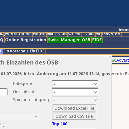
Servert
TA
JPN
MKD
LTU
NED
POL
POR
ROU
RUS
SRB
SVK
SWE
TUR
UKR
VIE
FontSize:11pt
AQ
Online Registration
Swiss-Manager
ÖSB
FIDE
T
Elo Vorschau
Elo FIDE
ch-Elozahlen des ÖSB
 01.07.2026, letzte Änderung am 11.07.2026 13:14, gewertete P
Kategorie
Geschlecht
Spielberechtigung
Top 100
UT)