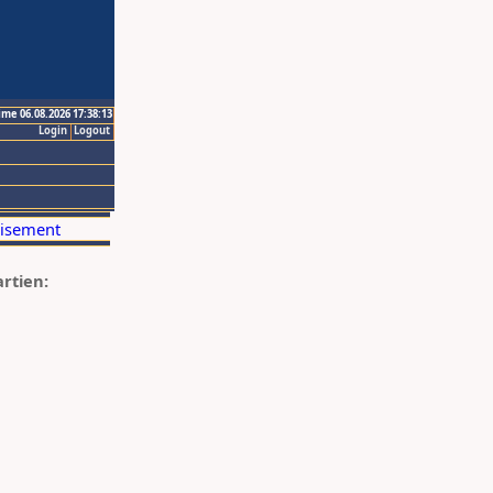
ime 06.08.2026 17:38:13
Login
Logout
artien: