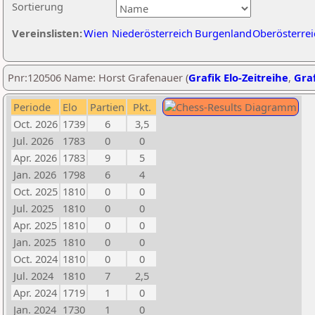
Sortierung
Vereinslisten:
Wien
Niederösterreich
Burgenland
Oberösterrei
Pnr:120506 Name: Horst Grafenauer (
Grafik Elo-Zeitreihe
,
Graf
Periode
Elo
Partien
Pkt.
Oct. 2026
1739
6
3,5
Jul. 2026
1783
0
0
Apr. 2026
1783
9
5
Jan. 2026
1798
6
4
Oct. 2025
1810
0
0
Jul. 2025
1810
0
0
Apr. 2025
1810
0
0
Jan. 2025
1810
0
0
Oct. 2024
1810
0
0
Jul. 2024
1810
7
2,5
Apr. 2024
1719
1
0
Jan. 2024
1730
1
0