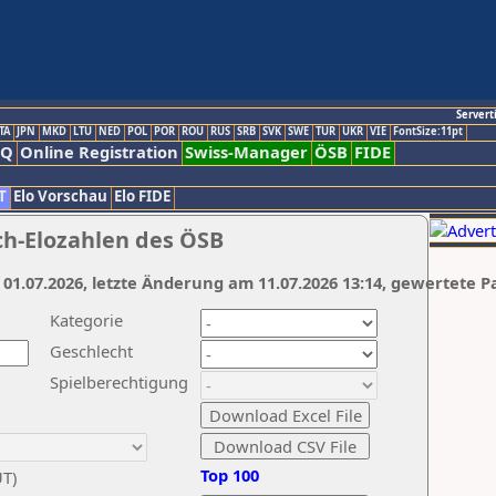
Servert
TA
JPN
MKD
LTU
NED
POL
POR
ROU
RUS
SRB
SVK
SWE
TUR
UKR
VIE
FontSize:11pt
AQ
Online Registration
Swiss-Manager
ÖSB
FIDE
T
Elo Vorschau
Elo FIDE
ch-Elozahlen des ÖSB
 01.07.2026, letzte Änderung am 11.07.2026 13:14, gewertete P
Kategorie
Geschlecht
Spielberechtigung
Top 100
UT)