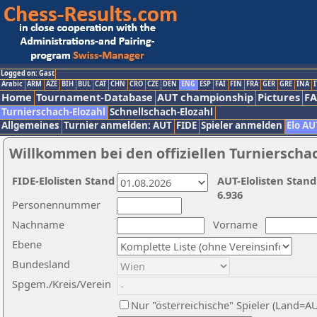
Logged on: Gast
Arabic
ARM
AZE
BIH
BUL
CAT
CHN
CRO
CZE
DEN
ENG
ESP
FAI
FIN
FRA
GER
GRE
INA
I
Home
Tournament-Database
AUT championship
Pictures
F
Turnierschach-Elozahl
Schnellschach-Elozahl
Allgemeines
Turnier anmelden: AUT
FIDE
Spieler anmelden
Elo AU
Willkommen bei den offiziellen Turnierscha
FIDE-Elolisten Stand
AUT-Elolisten Stand
6.936
Personennummer
Nachname
Vorname
Ebene
Bundesland
Spgem./Kreis/Verein
Nur "österreichische" Spieler (Land=A