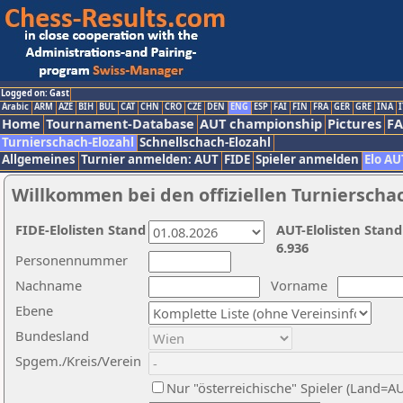
Logged on: Gast
Arabic
ARM
AZE
BIH
BUL
CAT
CHN
CRO
CZE
DEN
ENG
ESP
FAI
FIN
FRA
GER
GRE
INA
I
Home
Tournament-Database
AUT championship
Pictures
F
Turnierschach-Elozahl
Schnellschach-Elozahl
Allgemeines
Turnier anmelden: AUT
FIDE
Spieler anmelden
Elo AU
Willkommen bei den offiziellen Turnierscha
FIDE-Elolisten Stand
AUT-Elolisten Stand
6.936
Personennummer
Nachname
Vorname
Ebene
Bundesland
Spgem./Kreis/Verein
Nur "österreichische" Spieler (Land=A