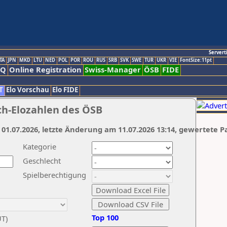
Servert
TA
JPN
MKD
LTU
NED
POL
POR
ROU
RUS
SRB
SVK
SWE
TUR
UKR
VIE
FontSize:11pt
AQ
Online Registration
Swiss-Manager
ÖSB
FIDE
T
Elo Vorschau
Elo FIDE
ch-Elozahlen des ÖSB
 01.07.2026, letzte Änderung am 11.07.2026 13:14, gewertete P
Kategorie
Geschlecht
Spielberechtigung
Top 100
UT)