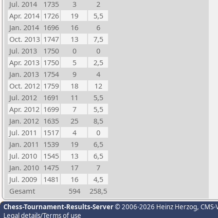
Jul. 2014
1735
3
2
Apr. 2014
1726
19
5,5
Jan. 2014
1696
16
6
Oct. 2013
1747
13
7,5
Jul. 2013
1750
0
0
Apr. 2013
1750
5
2,5
Jan. 2013
1754
9
4
Oct. 2012
1759
18
12
Jul. 2012
1691
11
5,5
Apr. 2012
1699
7
5,5
Jan. 2012
1635
25
8,5
Jul. 2011
1517
4
0
Jan. 2011
1539
19
6,5
Jul. 2010
1545
13
6,5
Jan. 2010
1475
17
7
Jul. 2009
1481
16
4,5
Gesamt
594
258,5
Chess-Tournament-Results-Server
© 2006-2026 Heinz Herzog
, CMS-
Legal details/Terms of use