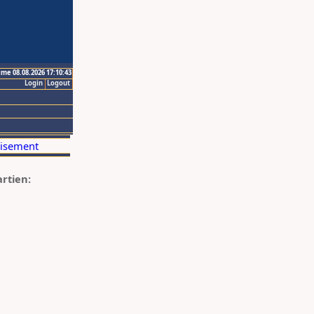
ime 08.08.2026 17:10:43
Login
Logout
artien: