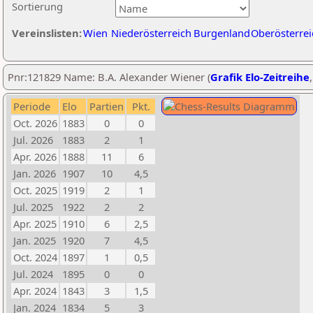
Sortierung
Vereinslisten:
Wien
Niederösterreich
Burgenland
Oberösterrei
Pnr:121829 Name: B.A. Alexander Wiener (
Grafik Elo-Zeitreihe
Periode
Elo
Partien
Pkt.
Oct. 2026
1883
0
0
Jul. 2026
1883
2
1
Apr. 2026
1888
11
6
Jan. 2026
1907
10
4,5
Oct. 2025
1919
2
1
Jul. 2025
1922
2
2
Apr. 2025
1910
6
2,5
Jan. 2025
1920
7
4,5
Oct. 2024
1897
1
0,5
Jul. 2024
1895
0
0
Apr. 2024
1843
3
1,5
Jan. 2024
1834
5
3