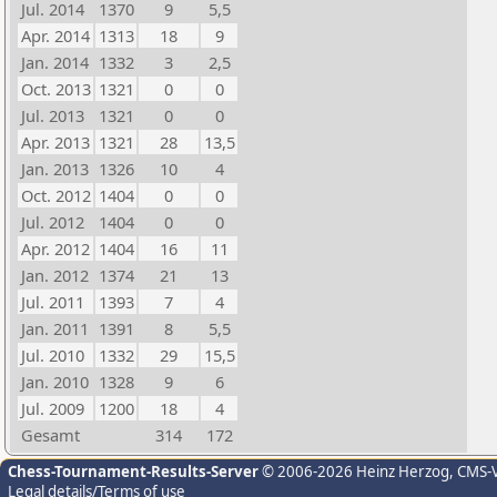
Jul. 2014
1370
9
5,5
Apr. 2014
1313
18
9
Jan. 2014
1332
3
2,5
Oct. 2013
1321
0
0
Jul. 2013
1321
0
0
Apr. 2013
1321
28
13,5
Jan. 2013
1326
10
4
Oct. 2012
1404
0
0
Jul. 2012
1404
0
0
Apr. 2012
1404
16
11
Jan. 2012
1374
21
13
Jul. 2011
1393
7
4
Jan. 2011
1391
8
5,5
Jul. 2010
1332
29
15,5
Jan. 2010
1328
9
6
Jul. 2009
1200
18
4
Gesamt
314
172
Chess-Tournament-Results-Server
© 2006-2026 Heinz Herzog
, CMS-
Legal details/Terms of use