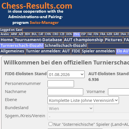
Logged on: Gast
Arabic
ARM
AZE
BIH
BUL
CAT
CHN
CRO
CZE
DEN
ENG
ESP
FAI
FIN
FRA
GER
GRE
INA
I
Home
Tournament-Database
AUT championship
Pictures
F
Turnierschach-Elozahl
Schnellschach-Elozahl
Allgemeines
Turnier anmelden: AUT
FIDE
Spieler anmelden
Elo AU
Willkommen bei den offiziellen Turnierscha
FIDE-Elolisten Stand
AUT-Elolisten Stand
6.936
Personennummer
Nachname
Vorname
Ebene
Bundesland
Spgem./Kreis/Verein
Nur "österreichische" Spieler (Land=A