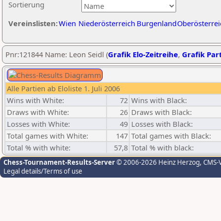
Sortierung
Vereinslisten:
Wien
Niederösterreich
Burgenland
Oberösterrei
Pnr:121844 Name: Leon Seidl (
Grafik Elo-Zeitreihe
,
Grafik Part
Alle Partien ab Eloliste 1. Juli 2006
Wins with White:
72
Wins with Black:
Draws with White:
26
Draws with Black:
Losses with White:
49
Losses with Black:
Total games with White:
147
Total games with Black:
Total % with white:
57,8
Total % with black:
Chess-Tournament-Results-Server
© 2006-2026 Heinz Herzog
, CMS-
Legal details/Terms of use