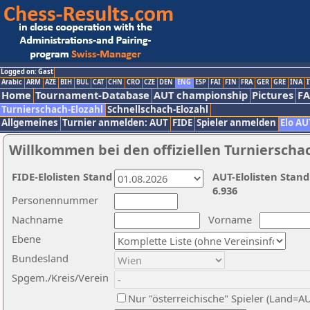
Logged on: Gast
Arabic
ARM
AZE
BIH
BUL
CAT
CHN
CRO
CZE
DEN
ENG
ESP
FAI
FIN
FRA
GER
GRE
INA
I
Home
Tournament-Database
AUT championship
Pictures
F
Turnierschach-Elozahl
Schnellschach-Elozahl
Allgemeines
Turnier anmelden: AUT
FIDE
Spieler anmelden
Elo AU
Willkommen bei den offiziellen Turnierscha
FIDE-Elolisten Stand
AUT-Elolisten Stand
6.936
Personennummer
Nachname
Vorname
Ebene
Bundesland
Spgem./Kreis/Verein
Nur "österreichische" Spieler (Land=A