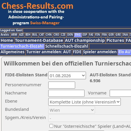
Logged on: Gast
Arabic
ARM
AZE
BIH
BUL
CAT
CHN
CRO
CZE
DEN
ENG
ESP
FAI
FIN
FRA
GER
GRE
INA
I
Home
Tournament-Database
AUT championship
Pictures
F
Turnierschach-Elozahl
Schnellschach-Elozahl
Allgemeines
Turnier anmelden: AUT
FIDE
Spieler anmelden
Elo AU
Willkommen bei den offiziellen Turnierscha
FIDE-Elolisten Stand
AUT-Elolisten Stand
6.936
Personennummer
Nachname
Vorname
Ebene
Bundesland
Spgem./Kreis/Verein
Nur "österreichische" Spieler (Land=A