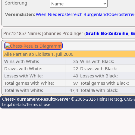
Sortierung
Vereinslisten:
Wien
Niederösterreich
Burgenland
Oberösterrei
Pnr:121857 Name: Johannes Prodinger (
Grafik Elo-Zeitreihe
,
Gr
Alle Partien ab Eloliste 1. Juli 2006
Wins with White:
35
Wins with Black:
Draws with White:
22
Draws with Black:
Losses with White:
40
Losses with Black:
Total games with White:
97
Total games with Black:
Total % with white:
47,4
Total % with black:
Chess-Tournament-Results-Server
© 2006-2026 Heinz Herzog
, CMS-
Legal details/Terms of use