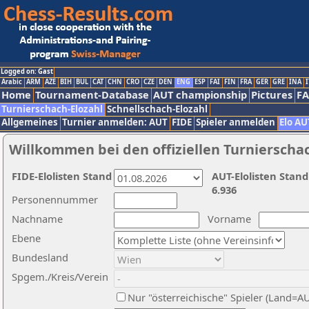
Logged on: Gast
Arabic
ARM
AZE
BIH
BUL
CAT
CHN
CRO
CZE
DEN
ENG
ESP
FAI
FIN
FRA
GER
GRE
INA
I
Home
Tournament-Database
AUT championship
Pictures
F
Turnierschach-Elozahl
Schnellschach-Elozahl
Allgemeines
Turnier anmelden: AUT
FIDE
Spieler anmelden
Elo AU
Willkommen bei den offiziellen Turnierscha
FIDE-Elolisten Stand
AUT-Elolisten Stand
6.936
Personennummer
Nachname
Vorname
Ebene
Bundesland
Spgem./Kreis/Verein
Nur "österreichische" Spieler (Land=A