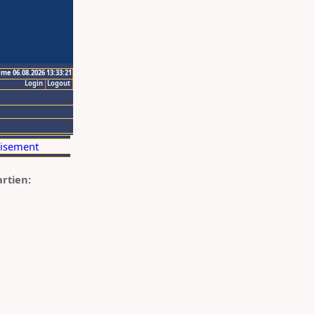
ime 06.08.2026 13:33:21
Login
Logout
artien: