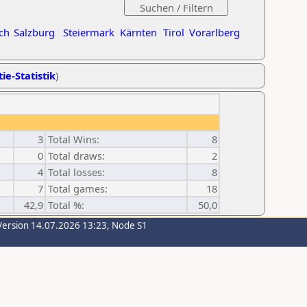
ch
Salzburg
Steiermark
Kärnten
Tirol
Vorarlberg
ie-Statistik
)
3
Total Wins:
8
0
Total draws:
2
4
Total losses:
8
7
Total games:
18
42,9
Total %:
50,0
Version 14.07.2026 13:23, Node S1