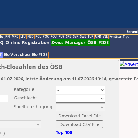
Servert
TA
JPN
MKD
LTU
NED
POL
POR
ROU
RUS
SRB
SVK
SWE
TUR
UKR
VIE
FontSize:11pt
AQ
Online Registration
Swiss-Manager
ÖSB
FIDE
T
Elo Vorschau
Elo FIDE
ch-Elozahlen des ÖSB
 01.07.2026, letzte Änderung am 11.07.2026 13:14, gewertete P
Kategorie
Geschlecht
Spielberechtigung
Top 100
UT)