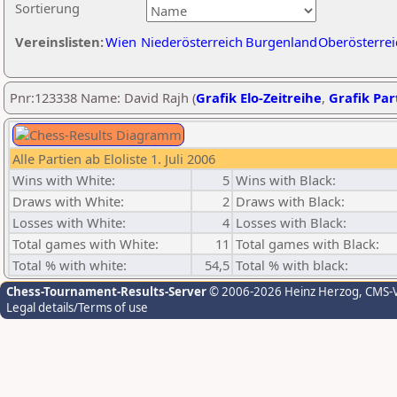
Sortierung
Vereinslisten:
Wien
Niederösterreich
Burgenland
Oberösterrei
Pnr:123338 Name: David Rajh (
Grafik Elo-Zeitreihe
,
Grafik Part
Alle Partien ab Eloliste 1. Juli 2006
Wins with White:
5
Wins with Black:
Draws with White:
2
Draws with Black:
Losses with White:
4
Losses with Black:
Total games with White:
11
Total games with Black:
Total % with white:
54,5
Total % with black:
Chess-Tournament-Results-Server
© 2006-2026 Heinz Herzog
, CMS-
Legal details/Terms of use