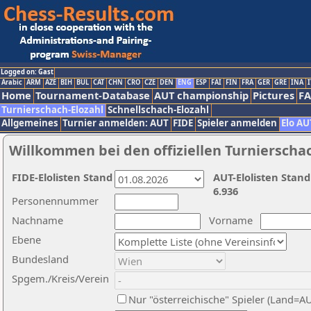
Logged on: Gast
Arabic
ARM
AZE
BIH
BUL
CAT
CHN
CRO
CZE
DEN
ENG
ESP
FAI
FIN
FRA
GER
GRE
INA
I
Home
Tournament-Database
AUT championship
Pictures
F
Turnierschach-Elozahl
Schnellschach-Elozahl
Allgemeines
Turnier anmelden: AUT
FIDE
Spieler anmelden
Elo AU
Willkommen bei den offiziellen Turnierscha
FIDE-Elolisten Stand
AUT-Elolisten Stand
6.936
Personennummer
Nachname
Vorname
Ebene
Bundesland
Spgem./Kreis/Verein
Nur "österreichische" Spieler (Land=A