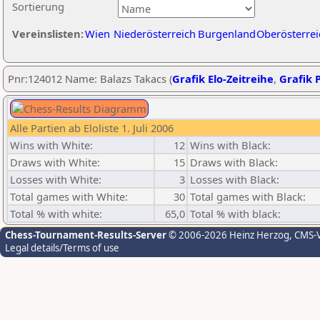
Sortierung
Vereinslisten:
Wien
Niederösterreich
Burgenland
Oberösterrei
Pnr:124012 Name: Balazs Takacs (
Grafik Elo-Zeitreihe
,
Grafik P
Alle Partien ab Eloliste 1. Juli 2006
Wins with White:
12
Wins with Black:
Draws with White:
15
Draws with Black:
Losses with White:
3
Losses with Black:
Total games with White:
30
Total games with Black:
Total % with white:
65,0
Total % with black:
Chess-Tournament-Results-Server
© 2006-2026 Heinz Herzog
, CMS-
Legal details/Terms of use