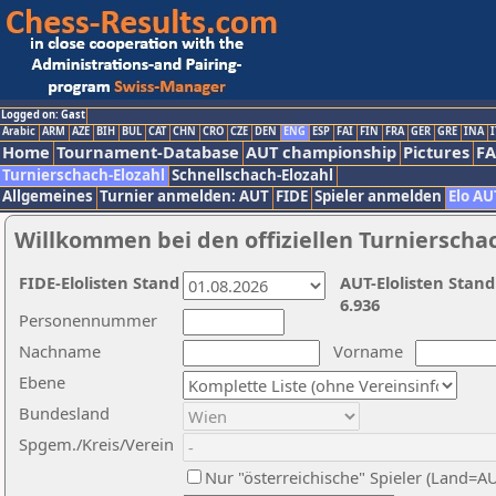
Logged on: Gast
Arabic
ARM
AZE
BIH
BUL
CAT
CHN
CRO
CZE
DEN
ENG
ESP
FAI
FIN
FRA
GER
GRE
INA
I
Home
Tournament-Database
AUT championship
Pictures
F
Turnierschach-Elozahl
Schnellschach-Elozahl
Allgemeines
Turnier anmelden: AUT
FIDE
Spieler anmelden
Elo AU
Willkommen bei den offiziellen Turnierscha
FIDE-Elolisten Stand
AUT-Elolisten Stand
6.936
Personennummer
Nachname
Vorname
Ebene
Bundesland
Spgem./Kreis/Verein
Nur "österreichische" Spieler (Land=A