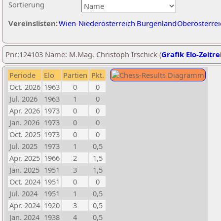
Sortierung
Vereinslisten:
Wien
Niederösterreich
Burgenland
Oberösterrei
Pnr:124103 Name: M.Mag. Christoph Irschick (
Grafik Elo-Zeitre
Periode
Elo
Partien
Pkt.
Oct. 2026
1963
0
0
Jul. 2026
1963
1
0
Apr. 2026
1973
0
0
Jan. 2026
1973
0
0
Oct. 2025
1973
0
0
Jul. 2025
1973
1
0,5
Apr. 2025
1966
2
1,5
Jan. 2025
1951
3
1,5
Oct. 2024
1951
0
0
Jul. 2024
1951
1
0,5
Apr. 2024
1920
3
0,5
Jan. 2024
1938
4
0,5