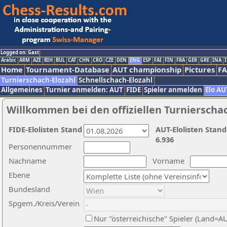
Logged on: Gast
Arabic
ARM
AZE
BIH
BUL
CAT
CHN
CRO
CZE
DEN
ENG
ESP
FAI
FIN
FRA
GER
GRE
INA
I
Home
Tournament-Database
AUT championship
Pictures
F
Turnierschach-Elozahl
Schnellschach-Elozahl
Allgemeines
Turnier anmelden: AUT
FIDE
Spieler anmelden
Elo AU
Willkommen bei den offiziellen Turnierscha
FIDE-Elolisten Stand
AUT-Elolisten Stand
6.936
Personennummer
Nachname
Vorname
Ebene
Bundesland
Spgem./Kreis/Verein
Nur "österreichische" Spieler (Land=A