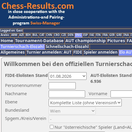
Logged on: Gast
Arabic
ARM
AZE
BIH
BUL
CAT
CHN
CRO
CZE
DEN
ENG
ESP
FAI
FIN
FRA
GER
GRE
INA
I
Home
Tournament-Database
AUT championship
Pictures
F
Turnierschach-Elozahl
Schnellschach-Elozahl
Allgemeines
Turnier anmelden: AUT
FIDE
Spieler anmelden
Elo AU
Willkommen bei den offiziellen Turnierscha
FIDE-Elolisten Stand
AUT-Elolisten Stand
6.936
Personennummer
Nachname
Vorname
Ebene
Bundesland
Spgem./Kreis/Verein
Nur "österreichische" Spieler (Land=A