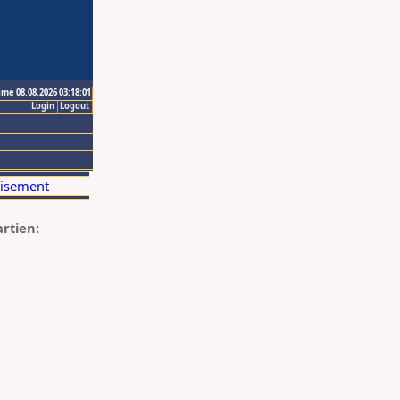
ime 08.08.2026 03:18:01
Login
Logout
artien: