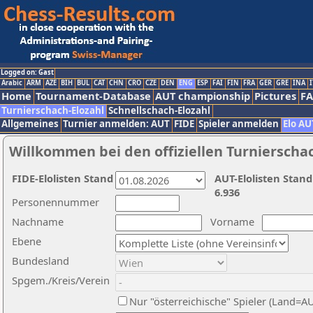
Logged on: Gast
Arabic
ARM
AZE
BIH
BUL
CAT
CHN
CRO
CZE
DEN
ENG
ESP
FAI
FIN
FRA
GER
GRE
INA
I
Home
Tournament-Database
AUT championship
Pictures
F
Turnierschach-Elozahl
Schnellschach-Elozahl
Allgemeines
Turnier anmelden: AUT
FIDE
Spieler anmelden
Elo AU
Willkommen bei den offiziellen Turnierscha
FIDE-Elolisten Stand
AUT-Elolisten Stand
6.936
Personennummer
Nachname
Vorname
Ebene
Bundesland
Spgem./Kreis/Verein
Nur "österreichische" Spieler (Land=A