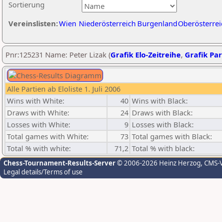
Sortierung
Vereinslisten:
Wien
Niederösterreich
Burgenland
Oberösterrei
Pnr:125231 Name: Peter Lizak (
Grafik Elo-Zeitreihe
,
Grafik Par
Alle Partien ab Eloliste 1. Juli 2006
Wins with White:
40
Wins with Black:
Draws with White:
24
Draws with Black:
Losses with White:
9
Losses with Black:
Total games with White:
73
Total games with Black:
Total % with white:
71,2
Total % with black:
Chess-Tournament-Results-Server
© 2006-2026 Heinz Herzog
, CMS-
Legal details/Terms of use