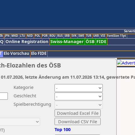
Servert
TA
JPN
MKD
LTU
NED
POL
POR
ROU
RUS
SRB
SVK
SWE
TUR
UKR
VIE
FontSize:11pt
AQ
Online Registration
Swiss-Manager
ÖSB
FIDE
T
Elo Vorschau
Elo FIDE
ch-Elozahlen des ÖSB
 01.07.2026, letzte Änderung am 11.07.2026 13:14, gewertete P
Kategorie
Geschlecht
Spielberechtigung
Top 100
UT)