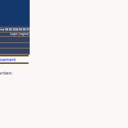
ime 08.08.2026 04:58:47
Login
Logout
artien: