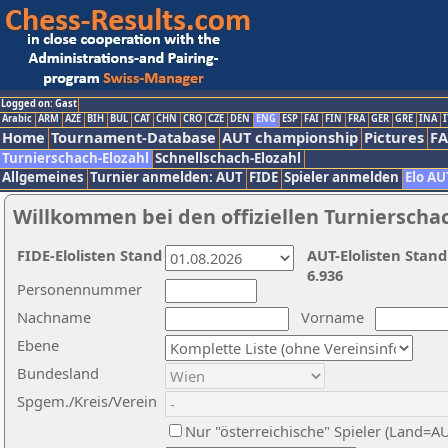
Logged on: Gast
Arabic
ARM
AZE
BIH
BUL
CAT
CHN
CRO
CZE
DEN
ENG
ESP
FAI
FIN
FRA
GER
GRE
INA
I
Home
Tournament-Database
AUT championship
Pictures
F
Turnierschach-Elozahl
Schnellschach-Elozahl
Allgemeines
Turnier anmelden: AUT
FIDE
Spieler anmelden
Elo AU
Willkommen bei den offiziellen Turnierscha
FIDE-Elolisten Stand
AUT-Elolisten Stand
6.936
Personennummer
Nachname
Vorname
Ebene
Bundesland
Spgem./Kreis/Verein
Nur "österreichische" Spieler (Land=A