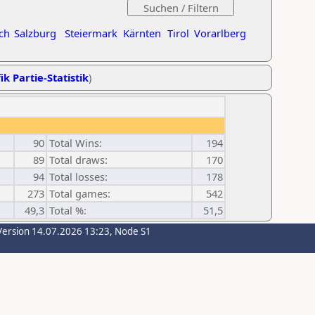
ch
Salzburg
Steiermark
Kärnten
Tirol
Vorarlberg
ik Partie-Statistik
)
90
Total Wins:
194
89
Total draws:
170
94
Total losses:
178
273
Total games:
542
49,3
Total %:
51,5
Version 14.07.2026 13:23, Node S1