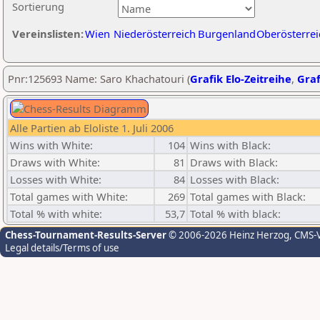
Sortierung
Vereinslisten:
Wien
Niederösterreich
Burgenland
Oberösterrei
Pnr:125693 Name: Saro Khachatouri (
Grafik Elo-Zeitreihe
,
Graf
Alle Partien ab Eloliste 1. Juli 2006
Wins with White:
104
Wins with Black:
Draws with White:
81
Draws with Black:
Losses with White:
84
Losses with Black:
Total games with White:
269
Total games with Black:
Total % with white:
53,7
Total % with black:
Chess-Tournament-Results-Server
© 2006-2026 Heinz Herzog
, CMS-
Legal details/Terms of use