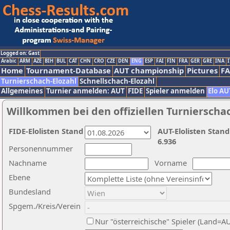
Logged on: Gast
Arabic
ARM
AZE
BIH
BUL
CAT
CHN
CRO
CZE
DEN
ENG
ESP
FAI
FIN
FRA
GER
GRE
INA
I
Home
Tournament-Database
AUT championship
Pictures
F
Turnierschach-Elozahl
Schnellschach-Elozahl
Allgemeines
Turnier anmelden: AUT
FIDE
Spieler anmelden
Elo AU
Willkommen bei den offiziellen Turnierscha
FIDE-Elolisten Stand
AUT-Elolisten Stand
6.936
Personennummer
Nachname
Vorname
Ebene
Bundesland
Spgem./Kreis/Verein
Nur "österreichische" Spieler (Land=A