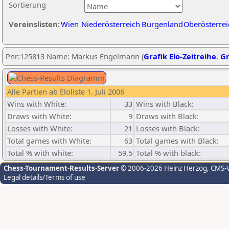
Sortierung
Vereinslisten:
Wien
Niederösterreich
Burgenland
Oberösterrei
Pnr:125813 Name: Markus Engelmann (
Grafik Elo-Zeitreihe
,
Gr
Alle Partien ab Eloliste 1. Juli 2006
Wins with White:
33
Wins with Black:
Draws with White:
9
Draws with Black:
Losses with White:
21
Losses with Black:
Total games with White:
63
Total games with Black:
Total % with white:
59,5
Total % with black:
Chess-Tournament-Results-Server
© 2006-2026 Heinz Herzog
, CMS-
Legal details/Terms of use