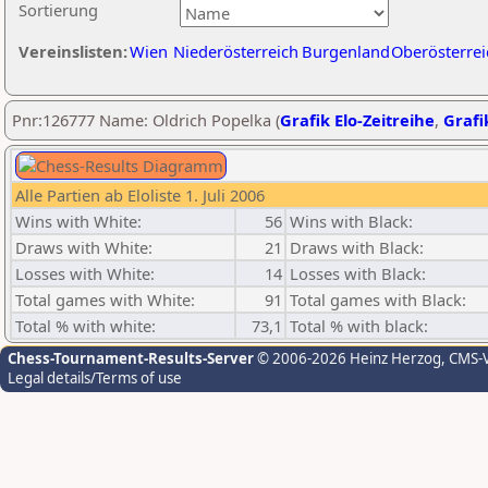
Sortierung
Vereinslisten:
Wien
Niederösterreich
Burgenland
Oberösterrei
Pnr:126777 Name: Oldrich Popelka (
Grafik Elo-Zeitreihe
,
Grafi
Alle Partien ab Eloliste 1. Juli 2006
Wins with White:
56
Wins with Black:
Draws with White:
21
Draws with Black:
Losses with White:
14
Losses with Black:
Total games with White:
91
Total games with Black:
Total % with white:
73,1
Total % with black:
Chess-Tournament-Results-Server
© 2006-2026 Heinz Herzog
, CMS-
Legal details/Terms of use