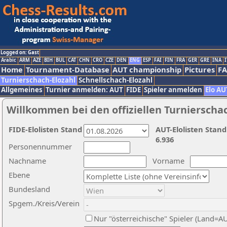
Logged on: Gast
Arabic
ARM
AZE
BIH
BUL
CAT
CHN
CRO
CZE
DEN
ENG
ESP
FAI
FIN
FRA
GER
GRE
INA
I
Home
Tournament-Database
AUT championship
Pictures
F
Turnierschach-Elozahl
Schnellschach-Elozahl
Allgemeines
Turnier anmelden: AUT
FIDE
Spieler anmelden
Elo AU
Willkommen bei den offiziellen Turnierscha
FIDE-Elolisten Stand
AUT-Elolisten Stand
6.936
Personennummer
Nachname
Vorname
Ebene
Bundesland
Spgem./Kreis/Verein
Nur "österreichische" Spieler (Land=A