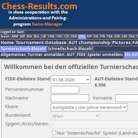
Logged on: Gast
Arabic
ARM
AZE
BIH
BUL
CAT
CHN
CRO
CZE
DEN
ENG
ESP
FAI
FIN
FRA
GER
GRE
INA
I
Home
Tournament-Database
AUT championship
Pictures
F
Turnierschach-Elozahl
Schnellschach-Elozahl
Allgemeines
Turnier anmelden: AUT
FIDE
Spieler anmelden
Elo AU
Willkommen bei den offiziellen Turnierscha
FIDE-Elolisten Stand
AUT-Elolisten Stand
6.936
Personennummer
Nachname
Vorname
Ebene
Bundesland
Spgem./Kreis/Verein
Nur "österreichische" Spieler (Land=A