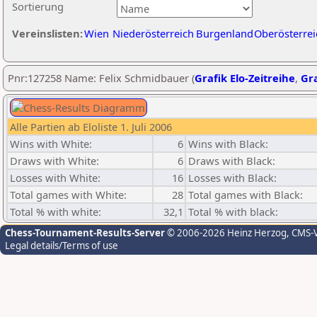
Sortierung
Vereinslisten:
Wien
Niederösterreich
Burgenland
Oberösterrei
Pnr:127258 Name: Felix Schmidbauer (
Grafik Elo-Zeitreihe
,
Gra
Alle Partien ab Eloliste 1. Juli 2006
Wins with White:
6
Wins with Black:
Draws with White:
6
Draws with Black:
Losses with White:
16
Losses with Black:
Total games with White:
28
Total games with Black:
Total % with white:
32,1
Total % with black:
Chess-Tournament-Results-Server
© 2006-2026 Heinz Herzog
, CMS-
Legal details/Terms of use