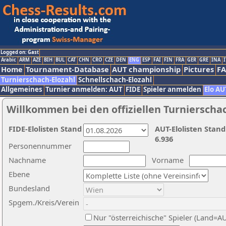
Logged on: Gast
Arabic
ARM
AZE
BIH
BUL
CAT
CHN
CRO
CZE
DEN
ENG
ESP
FAI
FIN
FRA
GER
GRE
INA
I
Home
Tournament-Database
AUT championship
Pictures
F
Turnierschach-Elozahl
Schnellschach-Elozahl
Allgemeines
Turnier anmelden: AUT
FIDE
Spieler anmelden
Elo AU
Willkommen bei den offiziellen Turnierscha
FIDE-Elolisten Stand
AUT-Elolisten Stand
6.936
Personennummer
Nachname
Vorname
Ebene
Bundesland
Spgem./Kreis/Verein
Nur "österreichische" Spieler (Land=A