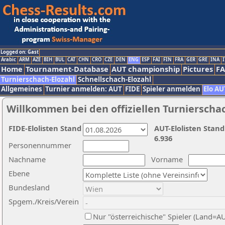
Logged on: Gast
Arabic
ARM
AZE
BIH
BUL
CAT
CHN
CRO
CZE
DEN
ENG
ESP
FAI
FIN
FRA
GER
GRE
INA
I
Home
Tournament-Database
AUT championship
Pictures
F
Turnierschach-Elozahl
Schnellschach-Elozahl
Allgemeines
Turnier anmelden: AUT
FIDE
Spieler anmelden
Elo AU
Willkommen bei den offiziellen Turnierscha
FIDE-Elolisten Stand
AUT-Elolisten Stand
6.936
Personennummer
Nachname
Vorname
Ebene
Bundesland
Spgem./Kreis/Verein
Nur "österreichische" Spieler (Land=A