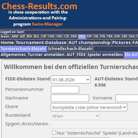
Logged on: Gast
Arabic
ARM
AZE
BIH
BUL
CAT
CHN
CRO
CZE
DEN
ENG
ESP
FAI
FIN
FRA
GER
GRE
INA
I
Home
Tournament-Database
AUT championship
Pictures
F
Turnierschach-Elozahl
Schnellschach-Elozahl
Allgemeines
Turnier anmelden: AUT
FIDE
Spieler anmelden
Elo AU
Willkommen bei den offiziellen Turnierscha
FIDE-Elolisten Stand
AUT-Elolisten Stand
6.936
Personennummer
Nachname
Vorname
Ebene
Bundesland
Spgem./Kreis/Verein
Nur "österreichische" Spieler (Land=A