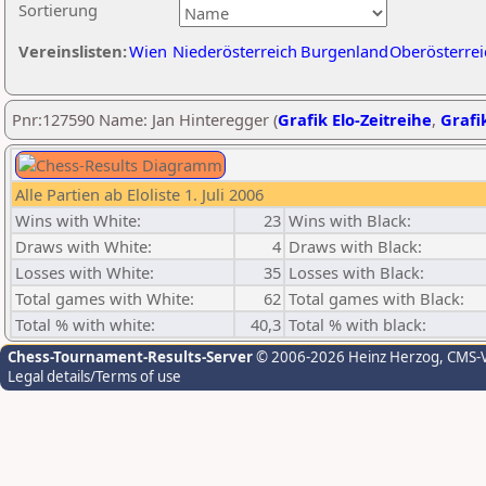
Sortierung
Vereinslisten:
Wien
Niederösterreich
Burgenland
Oberösterrei
Pnr:127590 Name: Jan Hinteregger (
Grafik Elo-Zeitreihe
,
Grafik
Alle Partien ab Eloliste 1. Juli 2006
Wins with White:
23
Wins with Black:
Draws with White:
4
Draws with Black:
Losses with White:
35
Losses with Black:
Total games with White:
62
Total games with Black:
Total % with white:
40,3
Total % with black:
Chess-Tournament-Results-Server
© 2006-2026 Heinz Herzog
, CMS-
Legal details/Terms of use