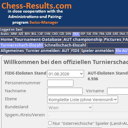
Logged on: Gast
Arabic
ARM
AZE
BIH
BUL
CAT
CHN
CRO
CZE
DEN
ENG
ESP
FAI
FIN
FRA
GER
GRE
INA
I
Home
Tournament-Database
AUT championship
Pictures
F
Turnierschach-Elozahl
Schnellschach-Elozahl
Allgemeines
Turnier anmelden: AUT
FIDE
Spieler anmelden
Elo AU
Willkommen bei den offiziellen Turnierscha
FIDE-Elolisten Stand
AUT-Elolisten Stand
6.936
Personennummer
Nachname
Vorname
Ebene
Bundesland
Spgem./Kreis/Verein
Nur "österreichische" Spieler (Land=A