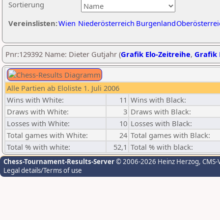
Sortierung
Vereinslisten:
Wien
Niederösterreich
Burgenland
Oberösterrei
Pnr:129392 Name: Dieter Gutjahr (
Grafik Elo-Zeitreihe
,
Grafik 
Alle Partien ab Eloliste 1. Juli 2006
Wins with White:
11
Wins with Black:
Draws with White:
3
Draws with Black:
Losses with White:
10
Losses with Black:
Total games with White:
24
Total games with Black:
Total % with white:
52,1
Total % with black:
Chess-Tournament-Results-Server
© 2006-2026 Heinz Herzog
, CMS-
Legal details/Terms of use