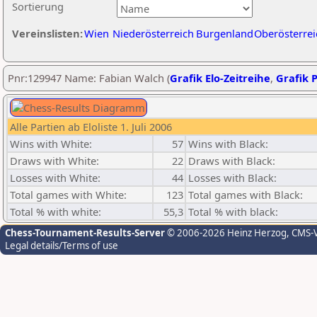
Sortierung
Vereinslisten:
Wien
Niederösterreich
Burgenland
Oberösterrei
Pnr:129947 Name: Fabian Walch (
Grafik Elo-Zeitreihe
,
Grafik P
Alle Partien ab Eloliste 1. Juli 2006
Wins with White:
57
Wins with Black:
Draws with White:
22
Draws with Black:
Losses with White:
44
Losses with Black:
Total games with White:
123
Total games with Black:
Total % with white:
55,3
Total % with black:
Chess-Tournament-Results-Server
© 2006-2026 Heinz Herzog
, CMS-
Legal details/Terms of use