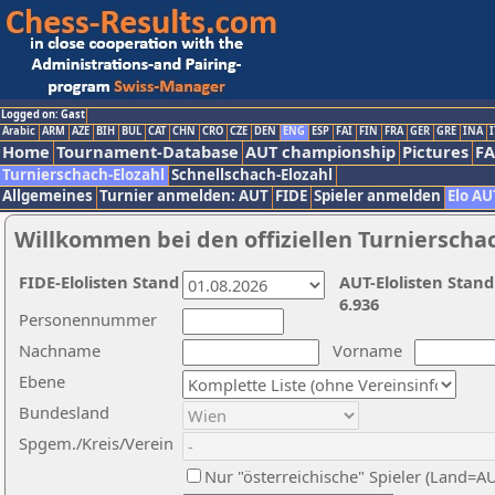
Logged on: Gast
Arabic
ARM
AZE
BIH
BUL
CAT
CHN
CRO
CZE
DEN
ENG
ESP
FAI
FIN
FRA
GER
GRE
INA
I
Home
Tournament-Database
AUT championship
Pictures
F
Turnierschach-Elozahl
Schnellschach-Elozahl
Allgemeines
Turnier anmelden: AUT
FIDE
Spieler anmelden
Elo AU
Willkommen bei den offiziellen Turnierscha
FIDE-Elolisten Stand
AUT-Elolisten Stand
6.936
Personennummer
Nachname
Vorname
Ebene
Bundesland
Spgem./Kreis/Verein
Nur "österreichische" Spieler (Land=A