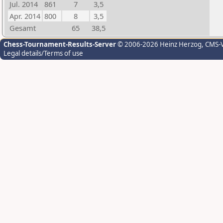
Jul. 2014
861
7
3,5
Apr. 2014
800
8
3,5
Gesamt
65
38,5
Chess-Tournament-Results-Server
© 2006-2026 Heinz Herzog
, CMS-
Legal details/Terms of use