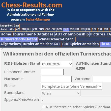
Logged on: Gast
Arabic
ARM
AZE
BIH
BUL
CAT
CHN
CRO
CZE
DEN
ENG
ESP
FAI
FIN
FRA
GER
GRE
INA
I
Home
Tournament-Database
AUT championship
Pictures
F
Turnierschach-Elozahl
Schnellschach-Elozahl
Allgemeines
Turnier anmelden: AUT
FIDE
Spieler anmelden
Elo AU
Willkommen bei den offiziellen Turnierscha
FIDE-Elolisten Stand
AUT-Elolisten Stand
6.936
Personennummer
Nachname
Vorname
Ebene
Bundesland
Spgem./Kreis/Verein
Nur "österreichische" Spieler (Land=A