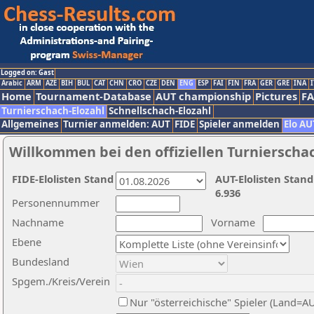
Logged on: Gast
Arabic
ARM
AZE
BIH
BUL
CAT
CHN
CRO
CZE
DEN
ENG
ESP
FAI
FIN
FRA
GER
GRE
INA
I
Home
Tournament-Database
AUT championship
Pictures
F
Turnierschach-Elozahl
Schnellschach-Elozahl
Allgemeines
Turnier anmelden: AUT
FIDE
Spieler anmelden
Elo AU
Willkommen bei den offiziellen Turnierscha
FIDE-Elolisten Stand
AUT-Elolisten Stand
6.936
Personennummer
Nachname
Vorname
Ebene
Bundesland
Spgem./Kreis/Verein
Nur "österreichische" Spieler (Land=A