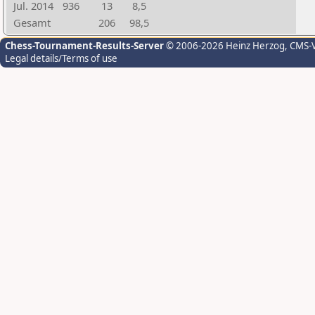
Jul. 2014
936
13
8,5
Gesamt
206
98,5
Chess-Tournament-Results-Server
© 2006-2026 Heinz Herzog
, CMS-
Legal details/Terms of use