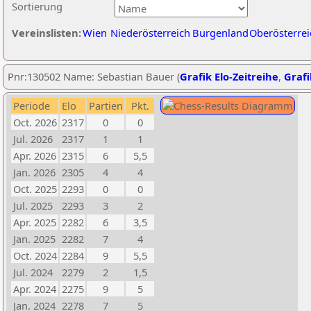
Sortierung
Vereinslisten:
Wien
Niederösterreich
Burgenland
Oberösterrei
Pnr:130502 Name: Sebastian Bauer (
Grafik Elo-Zeitreihe
,
Grafi
Periode
Elo
Partien
Pkt.
Oct. 2026
2317
0
0
Jul. 2026
2317
1
1
Apr. 2026
2315
6
5,5
Jan. 2026
2305
4
4
Oct. 2025
2293
0
0
Jul. 2025
2293
3
2
Apr. 2025
2282
6
3,5
Jan. 2025
2282
7
4
Oct. 2024
2284
9
5,5
Jul. 2024
2279
2
1,5
Apr. 2024
2275
9
5
Jan. 2024
2278
7
5