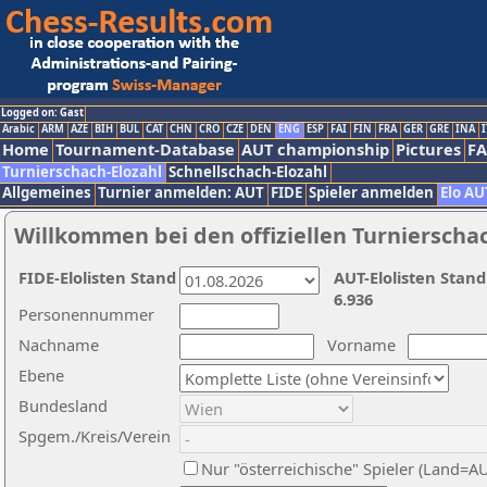
Logged on: Gast
Arabic
ARM
AZE
BIH
BUL
CAT
CHN
CRO
CZE
DEN
ENG
ESP
FAI
FIN
FRA
GER
GRE
INA
I
Home
Tournament-Database
AUT championship
Pictures
F
Turnierschach-Elozahl
Schnellschach-Elozahl
Allgemeines
Turnier anmelden: AUT
FIDE
Spieler anmelden
Elo AU
Willkommen bei den offiziellen Turnierscha
FIDE-Elolisten Stand
AUT-Elolisten Stand
6.936
Personennummer
Nachname
Vorname
Ebene
Bundesland
Spgem./Kreis/Verein
Nur "österreichische" Spieler (Land=A