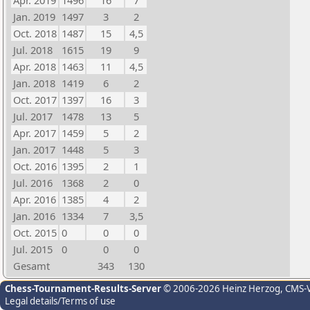
Apr. 2019
1496
16
7
Jan. 2019
1497
3
2
Oct. 2018
1487
15
4,5
Jul. 2018
1615
19
9
Apr. 2018
1463
11
4,5
Jan. 2018
1419
6
2
Oct. 2017
1397
16
3
Jul. 2017
1478
13
5
Apr. 2017
1459
5
2
Jan. 2017
1448
5
3
Oct. 2016
1395
2
1
Jul. 2016
1368
2
0
Apr. 2016
1385
4
2
Jan. 2016
1334
7
3,5
Oct. 2015
0
0
0
Jul. 2015
0
0
0
Gesamt
343
130
Chess-Tournament-Results-Server
© 2006-2026 Heinz Herzog
, CMS-
Legal details/Terms of use