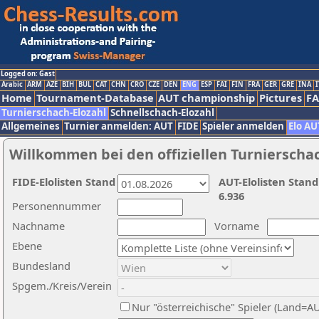
Logged on: Gast
Arabic
ARM
AZE
BIH
BUL
CAT
CHN
CRO
CZE
DEN
ENG
ESP
FAI
FIN
FRA
GER
GRE
INA
I
Home
Tournament-Database
AUT championship
Pictures
F
Turnierschach-Elozahl
Schnellschach-Elozahl
Allgemeines
Turnier anmelden: AUT
FIDE
Spieler anmelden
Elo AU
Willkommen bei den offiziellen Turnierscha
FIDE-Elolisten Stand
AUT-Elolisten Stand
6.936
Personennummer
Nachname
Vorname
Ebene
Bundesland
Spgem./Kreis/Verein
Nur "österreichische" Spieler (Land=A