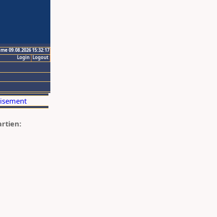
ime 09.08.2026 15:32:17
Login
Logout
artien: