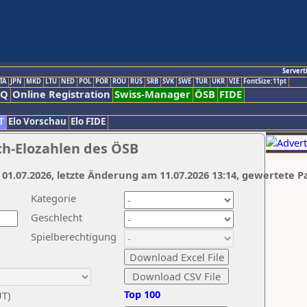
Servert
TA
JPN
MKD
LTU
NED
POL
POR
ROU
RUS
SRB
SVK
SWE
TUR
UKR
VIE
FontSize:11pt
AQ
Online Registration
Swiss-Manager
ÖSB
FIDE
T
Elo Vorschau
Elo FIDE
ch-Elozahlen des ÖSB
 01.07.2026, letzte Änderung am 11.07.2026 13:14, gewertete P
Kategorie
Geschlecht
Spielberechtigung
Top 100
UT)