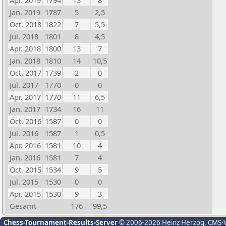
Apr. 2019
1794
13
8
Jan. 2019
1787
5
2,5
Oct. 2018
1822
7
5,5
Jul. 2018
1801
8
4,5
Apr. 2018
1800
13
7
Jan. 2018
1810
14
10,5
Oct. 2017
1739
2
0
Jul. 2017
1770
0
0
Apr. 2017
1770
11
6,5
Jan. 2017
1734
16
11
Oct. 2016
1587
0
0
Jul. 2016
1587
1
0,5
Apr. 2016
1581
10
4
Jan. 2016
1581
7
4
Oct. 2015
1534
9
5
Jul. 2015
1530
0
0
Apr. 2015
1530
9
3
Gesamt
176
99,5
Chess-Tournament-Results-Server
© 2006-2026 Heinz Herzog
, CMS-