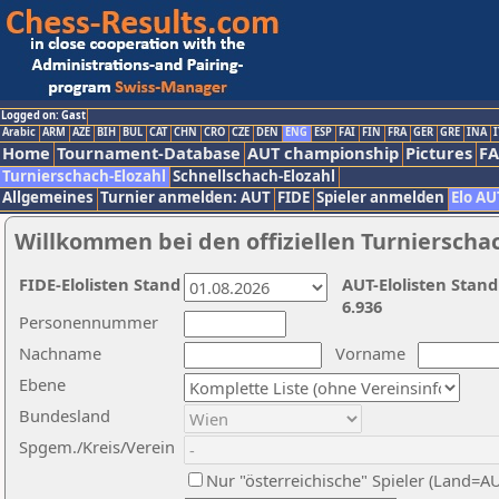
Logged on: Gast
Arabic
ARM
AZE
BIH
BUL
CAT
CHN
CRO
CZE
DEN
ENG
ESP
FAI
FIN
FRA
GER
GRE
INA
I
Home
Tournament-Database
AUT championship
Pictures
F
Turnierschach-Elozahl
Schnellschach-Elozahl
Allgemeines
Turnier anmelden: AUT
FIDE
Spieler anmelden
Elo AU
Willkommen bei den offiziellen Turnierscha
FIDE-Elolisten Stand
AUT-Elolisten Stand
6.936
Personennummer
Nachname
Vorname
Ebene
Bundesland
Spgem./Kreis/Verein
Nur "österreichische" Spieler (Land=A