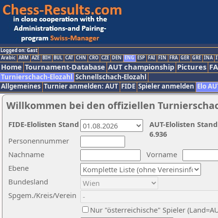
Logged on: Gast
Arabic
ARM
AZE
BIH
BUL
CAT
CHN
CRO
CZE
DEN
ENG
ESP
FAI
FIN
FRA
GER
GRE
INA
I
Home
Tournament-Database
AUT championship
Pictures
F
Turnierschach-Elozahl
Schnellschach-Elozahl
Allgemeines
Turnier anmelden: AUT
FIDE
Spieler anmelden
Elo AU
Willkommen bei den offiziellen Turnierscha
FIDE-Elolisten Stand
AUT-Elolisten Stand
6.936
Personennummer
Nachname
Vorname
Ebene
Bundesland
Spgem./Kreis/Verein
Nur "österreichische" Spieler (Land=A