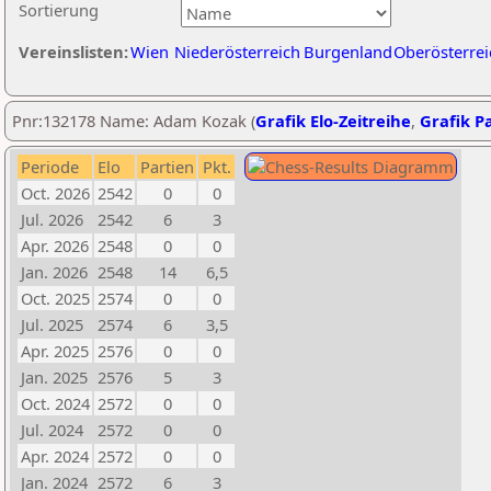
Sortierung
Vereinslisten:
Wien
Niederösterreich
Burgenland
Oberösterrei
Pnr:132178 Name: Adam Kozak (
Grafik Elo-Zeitreihe
,
Grafik Pa
Periode
Elo
Partien
Pkt.
Oct. 2026
2542
0
0
Jul. 2026
2542
6
3
Apr. 2026
2548
0
0
Jan. 2026
2548
14
6,5
Oct. 2025
2574
0
0
Jul. 2025
2574
6
3,5
Apr. 2025
2576
0
0
Jan. 2025
2576
5
3
Oct. 2024
2572
0
0
Jul. 2024
2572
0
0
Apr. 2024
2572
0
0
Jan. 2024
2572
6
3