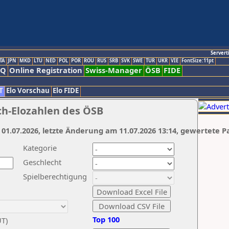
Servert
TA
JPN
MKD
LTU
NED
POL
POR
ROU
RUS
SRB
SVK
SWE
TUR
UKR
VIE
FontSize:11pt
AQ
Online Registration
Swiss-Manager
ÖSB
FIDE
T
Elo Vorschau
Elo FIDE
ch-Elozahlen des ÖSB
 01.07.2026, letzte Änderung am 11.07.2026 13:14, gewertete P
Kategorie
Geschlecht
Spielberechtigung
Top 100
UT)