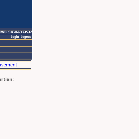
ime 07.08.2026 13:45:42
Login
Logout
artien: