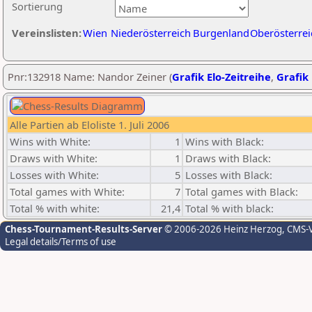
Sortierung
Vereinslisten:
Wien
Niederösterreich
Burgenland
Oberösterrei
Pnr:132918 Name: Nandor Zeiner (
Grafik Elo-Zeitreihe
,
Grafik 
Alle Partien ab Eloliste 1. Juli 2006
Wins with White:
1
Wins with Black:
Draws with White:
1
Draws with Black:
Losses with White:
5
Losses with Black:
Total games with White:
7
Total games with Black:
Total % with white:
21,4
Total % with black:
Chess-Tournament-Results-Server
© 2006-2026 Heinz Herzog
, CMS-
Legal details/Terms of use