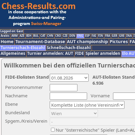
Logged on: Gast
Arabic
ARM
AZE
BIH
BUL
CAT
CHN
CRO
CZE
DEN
ENG
ESP
FAI
FIN
FRA
GER
GRE
INA
I
Home
Tournament-Database
AUT championship
Pictures
F
Turnierschach-Elozahl
Schnellschach-Elozahl
Allgemeines
Turnier anmelden: AUT
FIDE
Spieler anmelden
Elo AU
Willkommen bei den offiziellen Turnierscha
FIDE-Elolisten Stand
AUT-Elolisten Stand
6.936
Personennummer
Nachname
Vorname
Ebene
Bundesland
Spgem./Kreis/Verein
Nur "österreichische" Spieler (Land=A