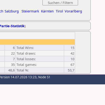
ch
Salzburg
Steiermark
Kärnten
Tirol
Vorarlberg
Partie-Statistik
)
6
Total Wins:
15
22
Total draws:
42
7
Total losses:
10
35
Total games:
67
48,6
Total %:
53,7
Version 14.07.2026 13:23, Node S1