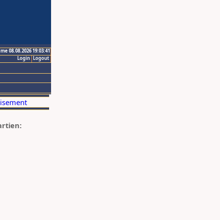
ime 08.08.2026 19:03:41
Login
Logout
artien: