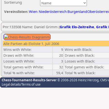
Sortierung
Vereinslisten:
Wien
Niederösterreich
Burgenland
Oberösterrei
Pnr:133508 Name: Daniel Grimm (
Grafik Elo-Zeitreihe
,
Grafik 
Alle Partien ab Eloliste 1. Juli 2006
Wins with White:
9
Wins with Black:
Draws with White:
20
Draws with Black:
Losses with White:
3
Losses with Black:
Total games with White:
32
Total games with Black:
Total % with white:
59,4
Total % with black:
Chess-Tournament-Results-Server
© 2006-2026 Heinz Herzog
, CMS-
Legal details/Terms of use