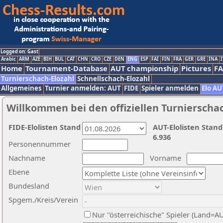
Logged on: Gast
Arabic
ARM
AZE
BIH
BUL
CAT
CHN
CRO
CZE
DEN
ENG
ESP
FAI
FIN
FRA
GER
GRE
INA
I
Home
Tournament-Database
AUT championship
Pictures
F
Turnierschach-Elozahl
Schnellschach-Elozahl
Allgemeines
Turnier anmelden: AUT
FIDE
Spieler anmelden
Elo AU
Willkommen bei den offiziellen Turnierscha
FIDE-Elolisten Stand
AUT-Elolisten Stand
6.936
Personennummer
Nachname
Vorname
Ebene
Bundesland
Spgem./Kreis/Verein
Nur "österreichische" Spieler (Land=A