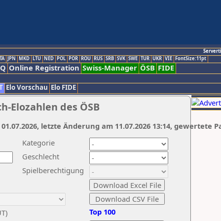
Servert
TA
JPN
MKD
LTU
NED
POL
POR
ROU
RUS
SRB
SVK
SWE
TUR
UKR
VIE
FontSize:11pt
AQ
Online Registration
Swiss-Manager
ÖSB
FIDE
T
Elo Vorschau
Elo FIDE
ch-Elozahlen des ÖSB
 01.07.2026, letzte Änderung am 11.07.2026 13:14, gewertete P
Kategorie
Geschlecht
Spielberechtigung
Top 100
UT)