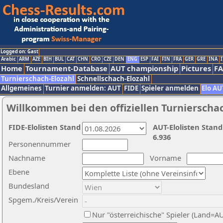
Logged on: Gast
Arabic
ARM
AZE
BIH
BUL
CAT
CHN
CRO
CZE
DEN
ENG
ESP
FAI
FIN
FRA
GER
GRE
INA
I
Home
Tournament-Database
AUT championship
Pictures
F
Turnierschach-Elozahl
Schnellschach-Elozahl
Allgemeines
Turnier anmelden: AUT
FIDE
Spieler anmelden
Elo AU
Willkommen bei den offiziellen Turnierscha
FIDE-Elolisten Stand
AUT-Elolisten Stand
6.936
Personennummer
Nachname
Vorname
Ebene
Bundesland
Spgem./Kreis/Verein
Nur "österreichische" Spieler (Land=A