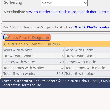
Sortierung
Vereinslisten:
Wien
Niederösterreich
Burgenland
Oberösterrei
Pnr:133869 Name: Eve-Virginie Losbichler (
Grafik Elo-Zeitreihe
Alle Partien ab Eloliste 1. Juli 2006
Wins with White:
8
Wins with Black:
Draws with White:
4
Draws with Black:
Losses with White:
20
Losses with Black:
Total games with White:
32
Total games with Black:
Total % with white:
31,3
Total % with black:
Chess-Tournament-Results-Server
© 2006-2026 Heinz Herzog
, CMS-
Legal details/Terms of use